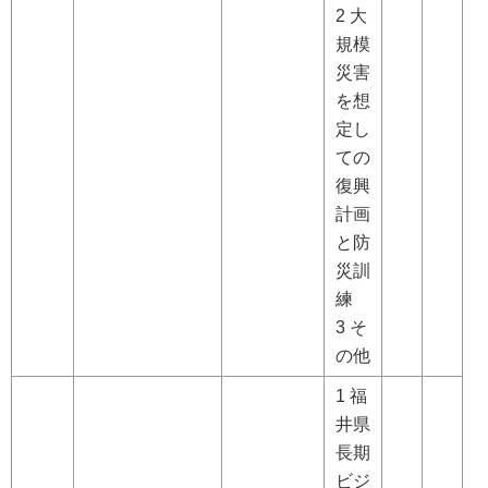
2 大
規模
災害
を想
定し
ての
復興
計画
と防
災訓
練
3 そ
の他
1 福
井県
長期
ビジ