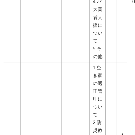
4 バ
0
ス業
者支
援に
つい
て
5 そ
の他
1 空
き家
の適
正管
理に
つい
て
2 防
災教