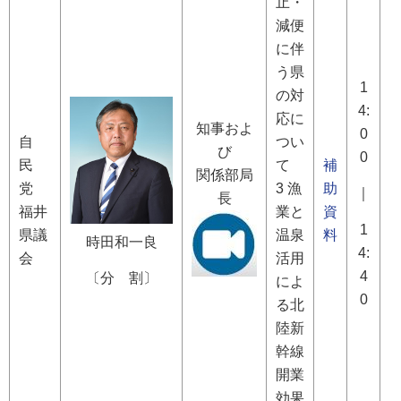
止・
減便
に伴
う県
1
の対
4:
応に
知事およ
0
自
つい
び
0
民
て
補
関係部局
党
3 漁
助
｜
長
福井
業と
資
1
県議
温泉
料
時田和一良
4:
会
活用
4
〔分 割〕
によ
0
る北
陸新
幹線
開業
効果