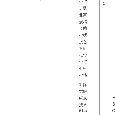
いて
5
3 県
北高
規格
道路
の状
況と
方針
につ
いて
4 そ
の他
1 就
労継
F
続支
援Ａ
型事