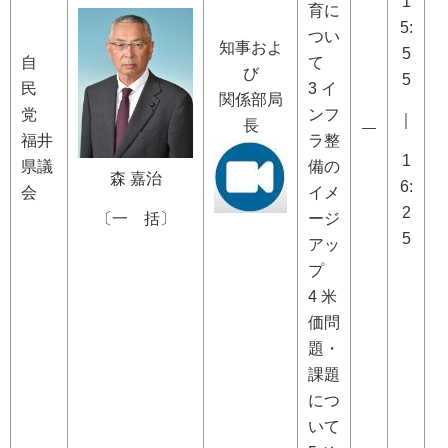
1
育に
5:
つい
知事およ
5
自
て
び
5
民
3 イ
関係部局
党
ンフ
｜
長
―
福井
ラ整
1
県議
備の
森 嘉治
6:
会
イメ
2
ージ
〔一 括〕
5
アッ
プ
4 米
価問
題・
課題
につ
いて