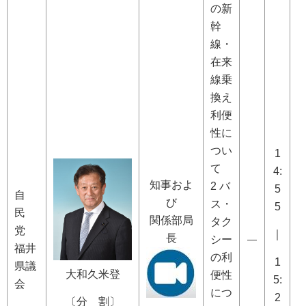
の新
幹
線・
在来
線乗
換え
利便
性に
つい
1
て
4:
知事およ
2 バ
5
自
び
ス・
5
民
関係部局
タク
党
｜
長
シー
―
福井
の利
1
県議
大和久米登
便性
5:
会
につ
2
〔分 割〕