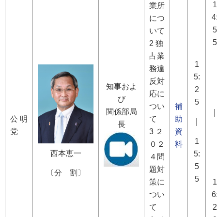
1
業所
4
につ
5
いて
5
2 独
占業
1
務違
5:
反対
知事およ
2
応に
び
5
つい
補
関係部局
公 明
て
助
｜
長
党
3 ２
資
1
０２
料
西本恵一
5:
４問
5
題対
〔分 割〕
5
策に
1
つい
6
て
2