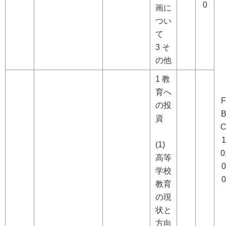
0
画に
つい
て
3 そ
の他
1 教
育へ
F
の投
資
1
(1)
0
高等
0
学校
0
教育
の現
状と
方向