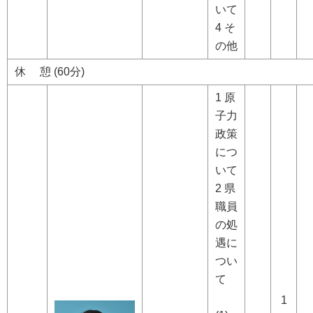
いて
4 そ
の他
休 憩 (60分)
1 原
子力
政策
につ
いて
2 県
職員
の処
遇に
つい
て
1