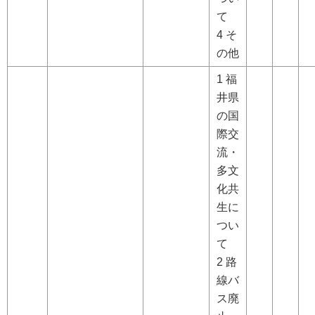
て
4 そ
の他
1 福
井県
の国
際交
流・
多文
化共
生に
つい
て
2 路
線バ
ス廃