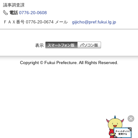
議事調査課
電話
0776-20-0608
ＦＡＸ番号 0776-20-0674
メール
gijicho@pref.fukui.lg.jp
表示
Copyright © Fukui Prefecture. All Rights Reserved.