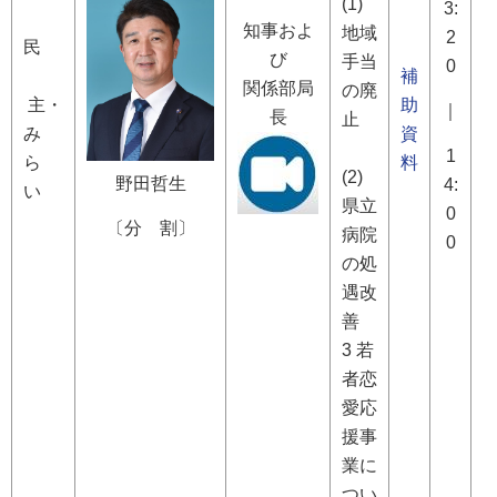
(1)
3:
知事およ
地域
2
民
び
手当
0
補
関係部局
の廃
主・
助
｜
長
止
み
資
1
ら
料
(2)
野田哲生
4:
い
県立
0
〔分 割〕
病院
0
の処
遇改
善
3 若
者恋
愛応
援事
業に
つい