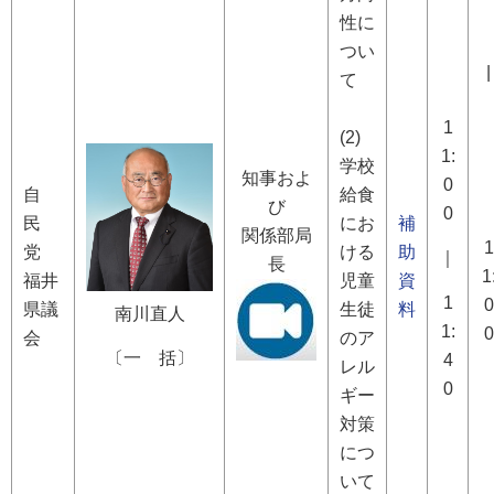
性に
つい
|
て
1
(2)
1:
学校
知事およ
0
自
給食
び
0
民
にお
補
関係部局
1
党
ける
助
｜
長
1
福井
児童
資
1
0
県議
生徒
料
南川直人
1:
0
会
のア
〔一 括〕
4
レル
0
ギー
対策
につ
いて