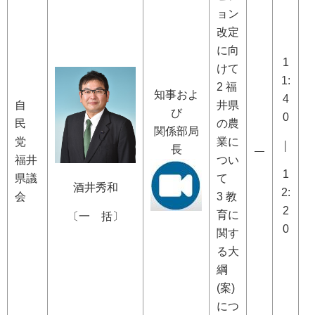
ョン
改定
に向
1
けて
1:
2 福
知事およ
4
自
井県
び
0
民
の農
関係部局
党
業に
｜
長
―
福井
つい
1
県議
て
酒井秀和
2:
会
3 教
2
育に
〔一 括〕
0
関す
る大
綱
(案)
につ