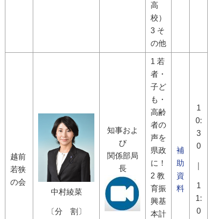
高
校）
3 そ
の他
1 若
者・
子ど
も・
1
高齢
0:
者の
知事およ
3
声を
び
0
県政
補
関係部局
越前
に！
助
｜
長
若狭
2 教
資
の会
1
育振
料
中村綾菜
1:
興基
0
〔分 割〕
本計