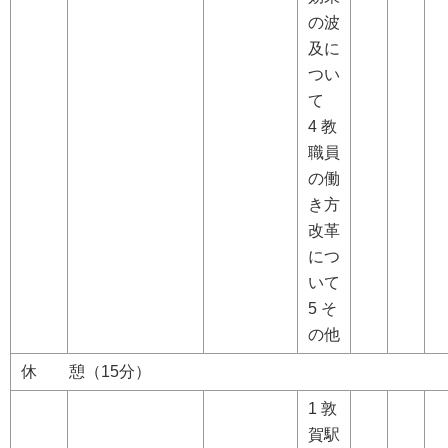
の波
及に
つい
て
4 教
職員
の働
き方
改革
につ
いて
5 そ
の他
休 憩（15分）
1 敦
賀駅