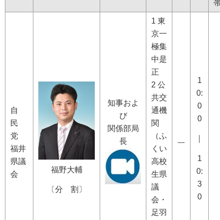
1 東
京一
極集
中是
正
1
2 公
0:
共交
知事およ
0
自
通機
び
0
民
関
関係部局
党
（ふ
｜
長
―
福井
くい
1
県議
高校
福野大輔
0:
会
生県
3
議
〔分 割〕
0
会・
足羽