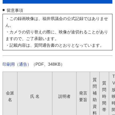
留意事項
・この録画映像は、福井県議会の公式記録ではありませ
ん。
・カメラの切り替えの際に、映像が途切れることがあり
ますので、ご了承願います。
・記載内容は、質問通告書のとおりとなっています。
印刷用（通告）
（PDF、348KB）
T
質
質
問
問
会派
発言
補
氏 名
説明者
時
名
要旨
助
間
資
帯
料