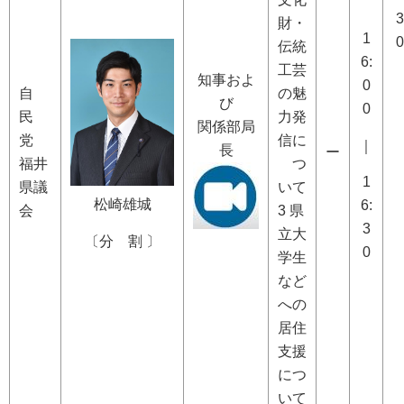
3
財・
1
0
伝統
6:
工芸
知事およ
0
自
の魅
び
0
民
力発
関係部局
党
信に
｜
長
ー
福井
つ
1
県議
いて
松崎雄城
6:
会
3 県
3
立大
〔分 割
〕
0
学生
など
への
居住
支援
につ
いて