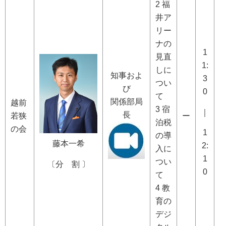
2 福
井ア
リー
ナの
1
見直
1:
しに
知事およ
3
つい
び
0
て
関係部局
越前
3 宿
｜
長
若狭
ー
泊税
の会
1
の導
藤本一希
2:
入に
1
つい
〔分 割 〕
0
て
4 教
育の
デジ