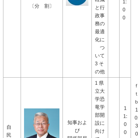
1:
〔分 割〕
と行
0
政事
0
務の
最適
化に
つ
いて
3 そ
の他
1 県
立大
学恐
竜学
1
1
部開
1:
0
知事およ
設に
0
3
自
び
向け
0
0
民