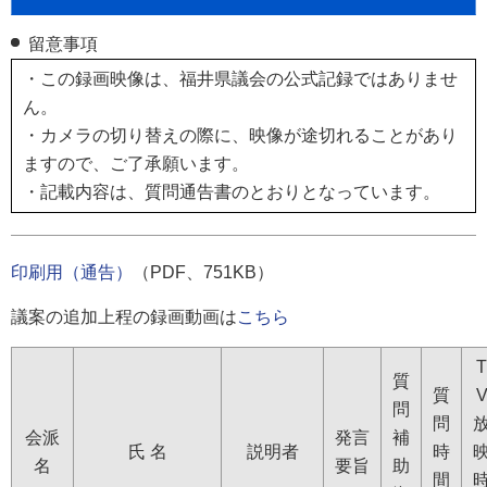
留意事項
・この録画映像は、福井県議会の公式記録ではありませ
ん。
・カメラの切り替えの際に、映像が途切れることがあり
ますので、ご了承願います。
・記載内容は、質問通告書のとおりとなっています。
印刷用（通告）
（PDF、751KB）
議案の追加上程の録画動画は
こちら
T
質
質
問
問
会派
発言
補
氏 名
説明者
時
名
要旨
助
間