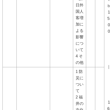
日外
国人
1
客増
5
加に
0
よる
0
影響
につ
いて
4 そ
の他
1 防
災に
つい
て
2 福
1
井の
6
文化