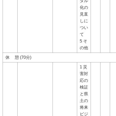
タル
化の
見直
しに
つい
て
5 そ
の他
休 憩 (70分)
1 災
害対
応の
検証
と県
土の
将来
ビジ