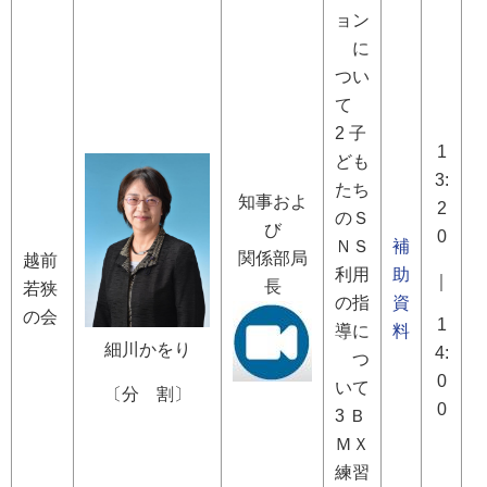
ョン
に
つい
て
2 子
1
ども
3:
たち
知事およ
2
のＳ
び
0
ＮＳ
補
関係部局
越前
利用
助
｜
長
若狭
の指
資
の会
1
導に
料
細川かをり
4:
つ
0
いて
〔分 割〕
0
3 Ｂ
ＭＸ
練習