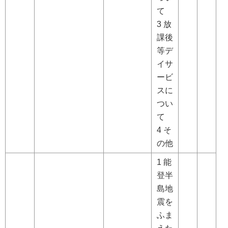
て
3 放
課後
等デ
イサ
ービ
スに
つい
て
4 そ
の他
1 能
登半
島地
震を
ふま