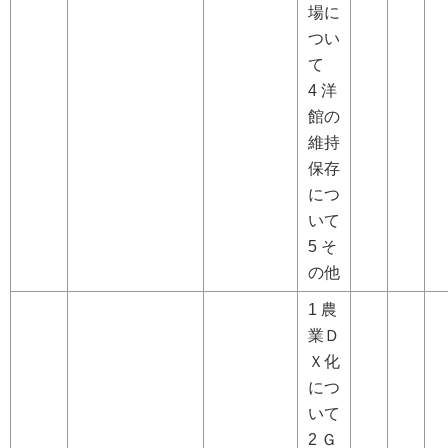
場に
つい
て
4 洋
館の
維持
保存
につ
いて
5 そ
の他
1 農
業Ｄ
Ｘ化
につ
いて
2 Ｇ