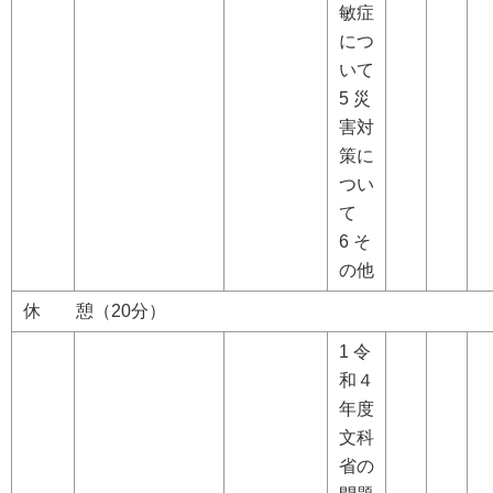
敏症
につ
いて
5 災
害対
策に
つい
て
6 そ
の他
休 憩（20分）
1 令
和４
年度
文科
省の