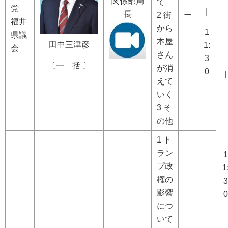
関係部局
て
党
｜
長
2 街
ー
福井
から
1
県議
本屋
田中三津彦
1:
会
さん
3
〔一 括
〕
が消
0
|
えて
いく
3 そ
の他
1 ト
ラン
1
プ政
1
権の
3
影響
0
につ
いて