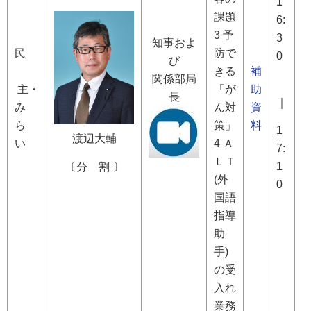
1
課題
6:
3 予
3
知事およ
民
防で
0
び
きる
補
関係部局
主・
「が
助
長
｜
み
ん対
資
ら
策」
料
1
渡辺大輔
い
4 Ａ
7:
ＬＴ
1
〔分 割 〕
(外
0
国語
指導
助
手)
の受
入れ
業務