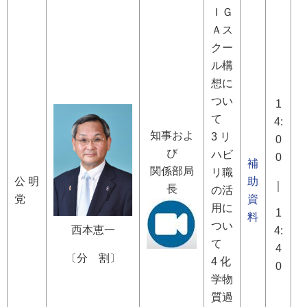
ＩＧ
Ａス
クー
ル構
想に
つい
1
て
4:
知事およ
3 リ
0
び
ハビ
0
補
関係部局
リ職
公 明
助
｜
長
の活
党
資
用に
1
料
つい
西本恵一
4:
て
4
〔分 割〕
4 化
0
学物
質過