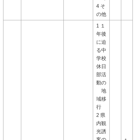
4 そ
の他
1 １
年後
に迫
る中
学校
休日
部活
動の
地
域移
行
2 県
内観
光誘
客の