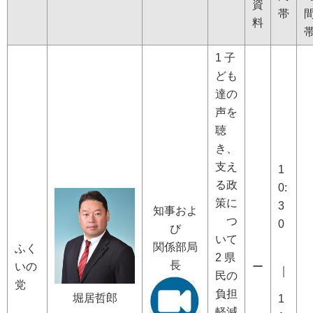
資
帯
料
1 子
ども
達の
声を
聴
き、
支え
1
る政
0:
策に
3
知事およ
つ
0
び
いて
関係部局
ふく
2 県
長
いの
ー
｜
民の
党
負担
堀居哲郎
1
軽減