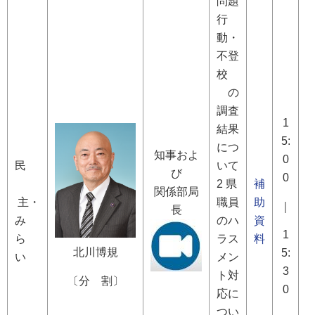
問題
行
動・
不登
校
の
調査
1
結果
5:
につ
知事およ
0
民
いて
び
0
2 県
補
関係部局
主・
職員
助
｜
長
み
のハ
資
1
ら
ラス
料
北川博規
5:
い
メン
3
ト対
〔分 割〕
0
応に
つい