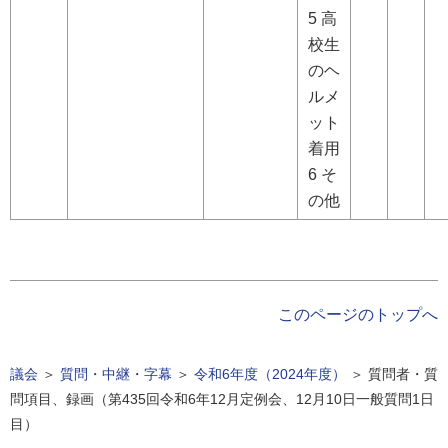
5 高
校生
のヘ
ルメ
ット
着用
6 そ
の他
このページのトップへ
議会
＞
質問・中継・字幕
＞
令和6年度（2024年度）
＞
質問者・質
問項目、録画（第435回令和6年12月定例会、12月10日一般質問1日
目）