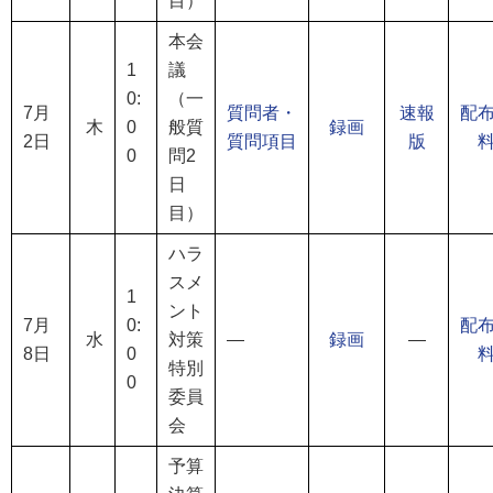
目）
本会
1
議
0:
（一
7月
質問者・
速報
配
木
0
般質
録画
2日
質問項目
版
0
問2
日
目）
ハラ
スメ
1
ント
7月
0:
配
水
対策
―
録画
―
8日
0
特別
0
委員
会
予算