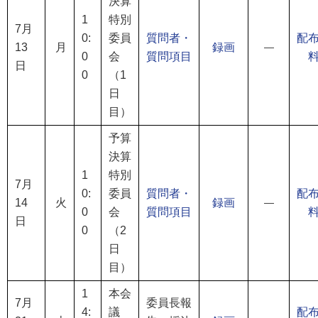
決算
1
特別
7月
0:
委員
質問者・
配
13
月
録画
―
0
会
質問項目
日
0
（1
日
目）
予算
決算
1
特別
7月
0:
委員
質問者・
配
14
火
録画
―
0
会
質問項目
日
0
（2
日
目）
1
本会
7月
委員長報
4:
議
配