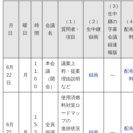
（３)
生中
（１）
（２）
継の
（
月
曜
時
会議
質問者・
生中継
字幕
配
日
日
間
名
項目
録画
会議
録速
報版
1
本会
議案上
6月
1:
議
程・提案
配
22
月
録画
―
0
（開
理由説明
日
0
会）
など
使用済燃
料対策ロ
ードマッ
1
プの
6月
5:
全員
進捗状況
配
22
月
3
協議
録画
―