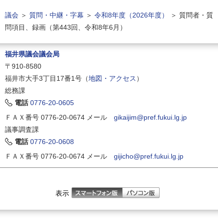
議会
＞
質問・中継・字幕
＞
令和8年度（2026年度）
＞
質問者・質
問項目、録画（第443回、令和8年6月）
福井県議会議会局
〒910-8580
福井市大手3丁目17番1号（
地図・アクセス
）
総務課
電話
0776-20-0605
ＦＡＸ番号 0776-20-0674
メール
gikaijim@pref.fukui.lg.jp
議事調査課
電話
0776-20-0608
ＦＡＸ番号 0776-20-0674
メール
gijicho@pref.fukui.lg.jp
表示