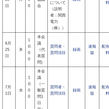
について
日
0
会
（説明
者：関西
電力
（株））
本会
1
6月
議
0:
質問者・
速報
配
25
木
（代
録画
0
質問項目
版
日
表質
0
問)
本会
1
議
0:
（一
7月
質問者・
速報
配
水
0
般質
録画
1日
質問項目
版
0
問1
日