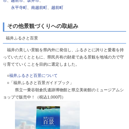
市
、
越前市
、
坂井市
、
永平寺町
、
南越前町
、
越前町
その他景観づくりへの取組み
福井ふるさと百景
福井の美しい景観を県内外に発信し、ふるさとに誇りと愛着を持
っていただくとともに、県民共有の財産である景観を地域の力で守
り育てていくことを目的に選定しました。
○
福井ふるさと百景について
○「福井ふるさと百景ガイドブック」
県立一乗谷朝倉氏遺跡博物館と県立美術館のミュージアムシ
ョップで販売中！（税込1,000円）