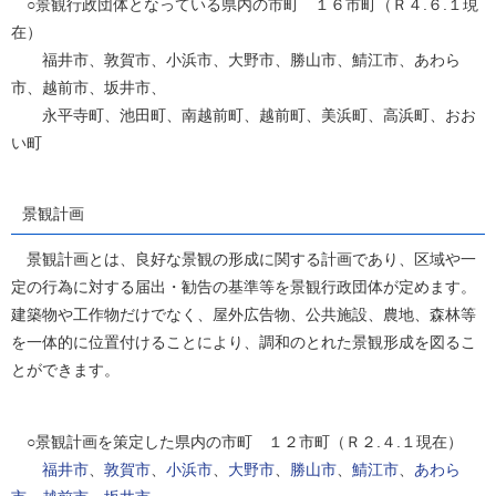
○景観行政団体となっている県内の市町 １６市町（Ｒ４.６.１現
在）
福井市、敦賀市、小浜市、大野市、勝山市、鯖江市、あわら
市、越前市、坂井市、
永平寺町、池田町、南越前町、越前町、美浜町、高浜町、おお
い町
景観計画
景観計画とは、良好な景観の形成に関する計画であり、区域や一
定の行為に対する届出・勧告の基準等を景観行政団体が定めます。
建築物や工作物だけでなく、屋外広告物、公共施設、農地、森林等
を一体的に位置付けることにより、調和のとれた景観形成を図るこ
とができます。
○景観計画を策定した県内の市町 １２市町（Ｒ２.４.１現在）
福井市
、
敦賀市
、
小浜市
、
大野市
、
勝山市
、
鯖江市
、
あわら