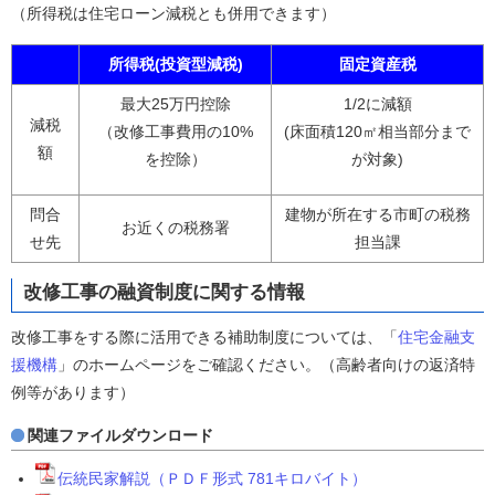
（所得税は住宅ローン減税とも併用できます）
所得税(投資型減税)
固定資産税
最大25万円控除
1/2に減額
減税
（改修工事費用の10%
(床面積120㎡相当部分まで
額
を控除）
が対象)
問合
建物が所在する市町の税務
お近くの税務署
せ先
担当課
改修工事の融資制度に関する情報
改修工事をする際に活用できる補助制度については、「
住宅金融支
援機構
」のホームページをご確認ください。（高齢者向けの返済特
例等があります）
関連ファイルダウンロード
伝統民家解説（ＰＤＦ形式 781キロバイト）