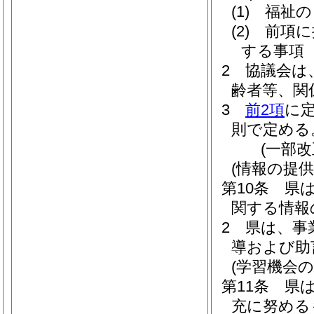
(1)
福祉の
(2)
前項に
する事項
2
協議会は
齢者等、関
3
前2項
に
則で定める
(一部改
(情報の提供
第10条
県
関する情報
2
県は、事
導および助
(学習機会の
第11条
県
充に努める