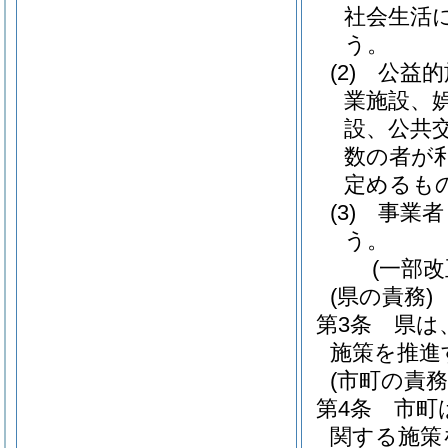
社会生活
う。
(2)
公益的
業施設、
設、公共
数の者が
定めるも
(3)
事業者
う。
(一部改
(県の責務)
第3条
県は
施策を推進
(市町の責務
第4条
市町
関する施策