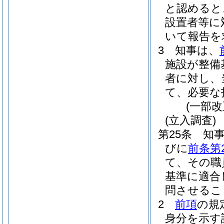
と認めると
設置者等に
いて報告を
3
知事は、
施設が整備
者に対し、
て、必要な
(一部改
(立入調査)
第25条
知
びに
前条第
て、その職
基準に適合
問させるこ
2
前項
の規
身分を示す