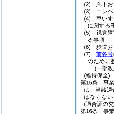
(2)
廊下お
(3)
エレベ
(4)
車いす
に関する
(5)
視覚障
る事項
(6)
歩道お
(7)
前各号
のために
(一部改
(維持保全)
第15条
事
は、当該適
ばならない
(適合証の交
第16条
事