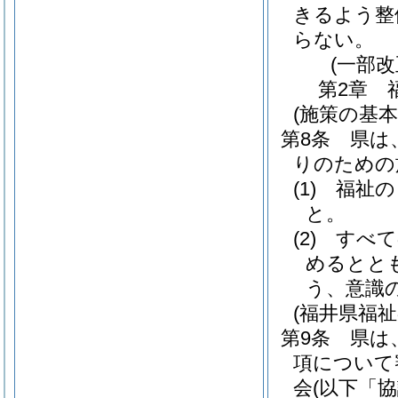
きるよう整
らない。
(一部改
第2章
(施策の基本
第8条
県は
りのための
(1)
福祉の
と。
(2)
すべて
めるとと
う、意識
(福井県福
第9条
県は
項について
会
(以下「