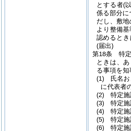
とする者
(
係る部分に
だし、敷地
より整備基
認めるとき
(届出)
第18条
特
ときは、あ
る事項を知
(1)
氏名お
に代表者の
(2)
特定施
(3)
特定施
(4)
特定施
(5)
特定施
(6)
特定施