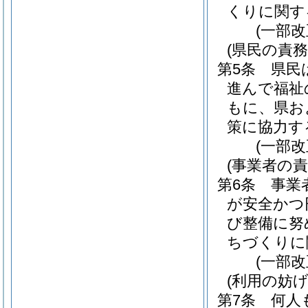
くりに関す
(一部改
(県民の責務
第5条
県民
進んで福祉
もに、県お
策に協力す
(一部改
(事業者の責
第6条
事業
が安全かつ
び整備に努
ちづくりに
(一部改
(利用の妨
第7条
何人