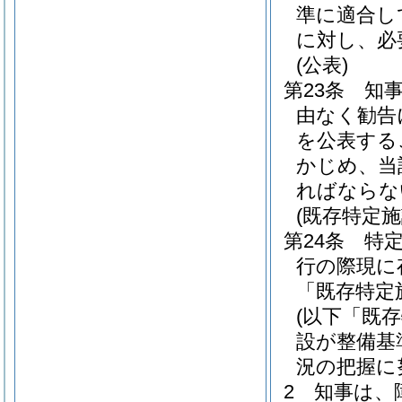
準に適合し
に対し、必
(公表)
第23条
知
由なく勧告
を公表する
かじめ、当
ればならな
(既存特定
第24条
特
行の際現に
「既存特定
(以下「既
設が整備基
況の把握に
2
知事は、