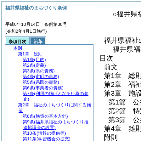
福井県福祉のまちづくり条例
○福井県
平成8年10月14日 条例第38号
(令和2年4月1日施行)
福井県福祉
条項目次
沿革
福井県福
本則
第1章
総則
目次
第1条
(目的)
第2条
(定義)
前文
第3条
(県の責務)
第1章
総
第4条
(市町の責務)
第5条
(県民の責務)
第2章
福
第6条
(事業者の責務)
第3章
施
第7条
(利用の妨げとなる行為の禁
止)
第1節
公
第2章
福祉のまちづくりに関する施
第2節
特
策
第8条
(施策の基本方針)
第3節
公
第9条
(福井県福祉のまちづくり推
第4章
雑
進協議会の設置)
第10条
(情報の提供等)
附則
第11条
(学習機会の拡充)