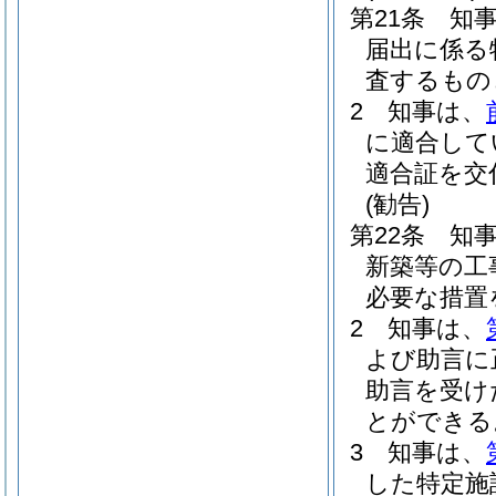
第21条
知
届出に係る
査するもの
2
知事は、
に適合して
適合証を交
(勧告)
第22条
知
新築等の工
必要な措置
2
知事は、
よび助言に
助言を受け
とができる
3
知事は、
した特定施