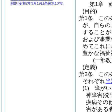
第1章
附則
(令和2年3月19日条例第10号)
(目的)
第1条
この
が、自らの
することが
および事業
めてこれに
豊かな福祉
(一部改
(定義)
第2条
この
それぞれ
当
(1)
障がい
神障害
(
疾病その
害がある