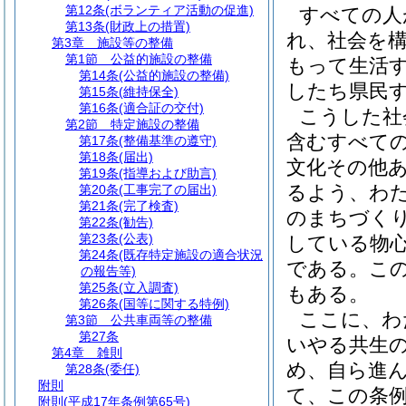
第12条
(ボランティア活動の促進)
すべての人
第13条
(財政上の措置)
れ、社会を
第3章
施設等の整備
第1節
公益的施設の整備
もって生活
第14条
(公益的施設の整備)
したち県民
第15条
(維持保全)
第16条
(適合証の交付)
こうした社
第2節
特定施設の整備
含むすべて
第17条
(整備基準の遵守)
第18条
(届出)
文化その他
第19条
(指導および助言)
るよう、わた
第20条
(工事完了の届出)
第21条
(完了検査)
のまちづく
第22条
(勧告)
第23条
(公表)
している物
第24条
(既存特定施設の適合状況
である。こ
の報告等)
第25条
(立入調査)
もある。
第26条
(国等に関する特例)
ここに、わ
第3節
公共車両等の整備
第27条
いやる共生
第4章
雑則
め、自ら進
第28条
(委任)
附則
て、この条
附則
(平成17年条例第65号)