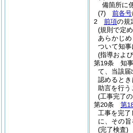
備箇所に
(7)
前各号
2
前項
の規
(規則で定
あらかじめ
ついて知事
(指導および
第19条
知
て、当該届
認めるとき
助言を行う
(工事完了の
第20条
第1
工事を完了
に、その旨
(完了検査)