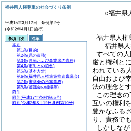
福井県人権尊重の社会づくり条例
○福井県
平成15年3月12日 条例第2号
(令和2年4月1日施行)
福井県人権
条項目次
沿革
福井県人
本則
第1条
(目的)
すべての人
第2条
(県の責務)
第3条
(県民および事業者の責務)
厳と権利と
第4条
(市町との協働)
われている
第5条
(基本方針)
第6条
(福井県人権施策推進審議会)
自由および
第7条
(審議会の所掌事務)
法の理念と
第8条
(審議会の組織等)
附則
この理念の
附則
(平成17年条例第65号)
互いの権利
附則
(令和2年3月19日条例第10号)
豊かなふる
り、責務で
しかしなが