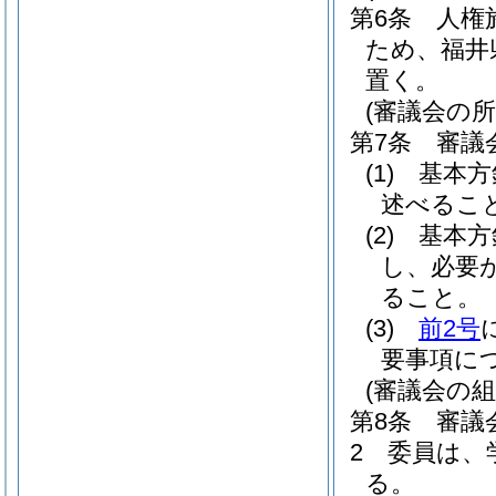
第6条
人権
ため、福井
置く。
(審議会の所
第7条
審議
(1)
基本方
述べるこ
(2)
基本方
し、必要
ること。
(3)
前2号
要事項に
(審議会の組
第8条
審議
2
委員は、
る。