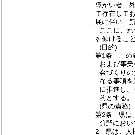
障がい者、
て存在して
展に伴い、
ここに、わ
を傾けるこ
(目的)
第1条
この
および事業
会づくりの
なる事項を
に推進し、
的とする。
(県の責務)
第2条
県は
分野におい
2
県は、人