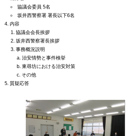
協議会委員 5名
坂井西警察署 署長以下6名
内容
協議会会長挨拶
坂井西警察署長挨拶
事務概況説明
治安情勢と事件検挙
東尋坊における治安対策
その他
質疑応答