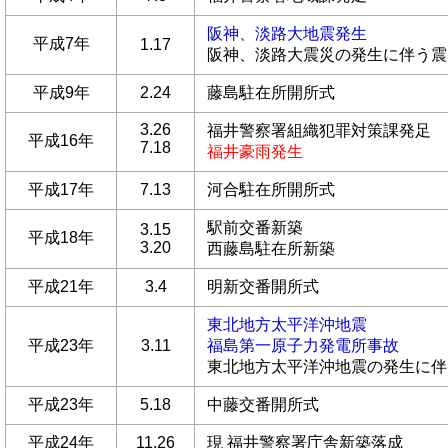
阪神、淡路大地震発生
平成7年
1.17
阪神、淡路大震災の発生に伴う震
平成9年
2.24
藤島駐在所開所式
3.26
福井警察署組織犯罪対策課発足
平成16年
7.18
福井豪雨発生
平成17年
7.13
河合駐在所開所式
駅前交番新築
3.15
平成18年
3.20
西藤島駐在所新築
平成21年
3.4
明新交番開所式
東北地方太平洋沖地震
平成23年
3.11
福島第一原子力発電所事故
東北地方太平洋沖地震の発生に伴
平成23年
5.18
中藤交番開所式
平成24年
11.26
現 福井警察署庁舎新築落成