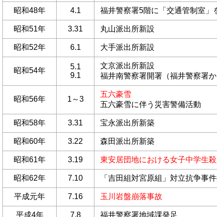
昭和48年
4.1
福井警察署5階に「交通管制室」
昭和51年
3.31
丸山派出所新設
昭和52年
6.1
大手派出所新設
文京派出所新設
5.1
昭和54年
9.1
福井南警察署開署（福井警察署か
五六豪雪
昭和56年
1～3
五六豪雪
に伴う災害警備活動
昭和58年
3.31
宝永派出所新築
昭和60年
3.22
森田派出所新築
昭和61年
3.19
東安居団地における女子中学生殺
昭和62年
7.10
「吉田組対宮原組」対立抗争事件
平成元年
7.16
玉川岩盤崩落事故
平成4年
7.8
福井警察署地域課発足