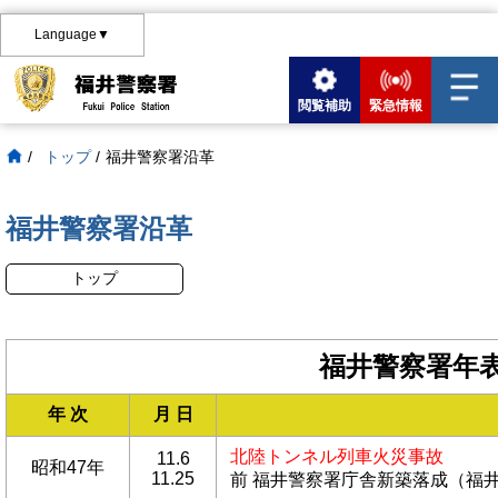
Language▼
閲覧補助
緊急情報
/
トップ
/
福井警察署沿革
福井警察署沿革
トップ
福井警察署年
年 次
月 日
北陸トンネル列車火災事故
11.6
昭和47年
11.25
前 福井警察署庁舎新築落成（福