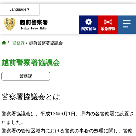
Language▼
閲覧補助
緊急情報
/
警務課
/
越前警察署協議会
越前警察署協議会
警務課
警察署協議会とは
警察署協議会は、平成13年6月1日、県内の各警察署に設置さ
れました。
警察署の管轄区域内における警察の事務の処理に関し、警察