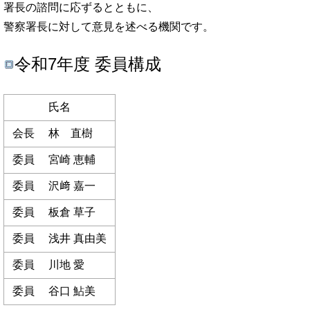
署長の諮問に応ずるとともに、
警察署長に対して意見を述べる機関です。
令和7年度 委員構成
氏名
会長 林 直樹
委員 宮崎 恵輔
委員 沢﨑 嘉一
委員 板倉 草子
委員 浅井 真由美
委員 川地 愛
委員 谷口 鮎美