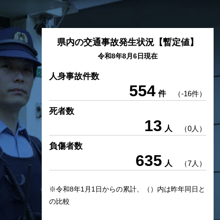
9
県内の交通事故発生状況【暫定値】
令和8年8月6日現在
人身事故件数
554
件
（-16件）
死者数
13
人
（0人）
負傷者数
635
人
（7人）
※令和8年1月1日からの累計、（）内は昨年同日と
の比較