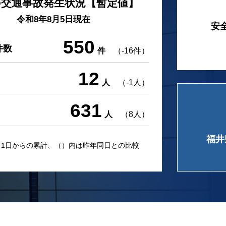
の交通事故発生状況【暫定値】
令和8年8月5日現在
安
550
件数
件
（-16件）
12
人
（-1人）
631
人
（8人）
福井
月1日からの累計、（）内は昨年同日との比較