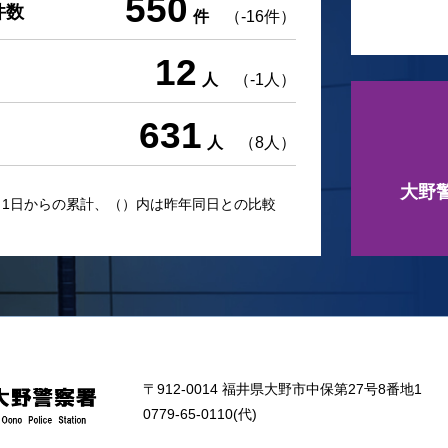
550
件数
件
（-16件）
12
人
（-1人）
631
人
（8人）
大野
月1日からの累計、（）内は昨年同日との比較
〒912-0014 福井県大野市中保第27号8番地1
0779-65-0110(代)