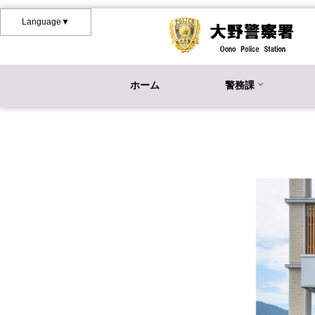
Language▼
ホーム
警務課