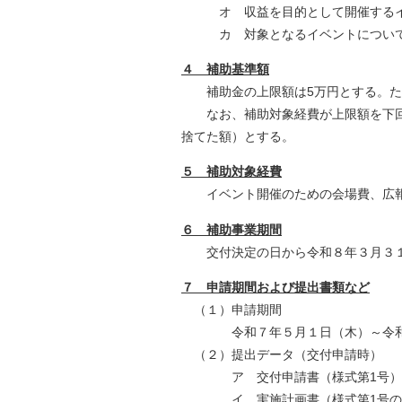
オ 収益を目的として開催するイ
カ 対象となるイベントについて、
４ 補助基準額
補助金の上限額は5万円とする。ただ
なお、補助対象経費が上限額を下回る
捨てた額）とする。
５ 補助対象経費
イベント開催のための会場費、広報
６ 補助事業期間
交付決定の日から令和８年３月３
７ 申請期間および提出書類など
（１）申請期間
令和７年５月１日（木）～令和８
（２）提出データ（交付申請時）
ア 交付申請書（様式第1号）
イ 実施計画書（様式第1号の添