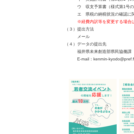
ウ 収支予算書（様式第1号の添
エ 県税の納税状況の確認に関す
※経費内訳等を変更する場合
（３）提出方法
メール
（４）データの提出先
福井県未来創造部県民協働課（電話：0
E-mail：kenmin-kyodo@pref.fuku