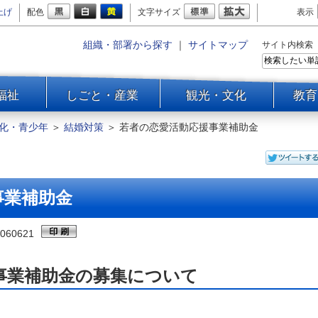
上げ
配色
文字サイズ
表示
組織・部署から探す
｜
サイトマップ
サイト内検索
福祉
しごと・産業
観光・文化
教育
化・青少年
＞
結婚対策
＞
若者の恋愛活動応援事業補助金
事業補助金
060621
事業補助金の募集について