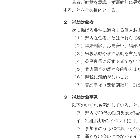
若者が結婚を意識せず継続的に男女
自然
することをその目的とする。
２ 補助対象者
次に掲げる要件に適合する個人およ
（１）県内在住者またはそれらで構
（２）結婚相談、お見合い、結婚の
（３）宗教活動や政治活動を主たる
（４）公序良俗に反する者でない
（５）暴力団当の反社会的勢力また
（６）県税に滞納がないこと
（７）誓約事項（要領別紙1）に記
３ 補助対象事業
以下のいずれも満たしているこ
ア 県内で20代の独身男女が結婚
イ 2回目以降のイベントには、1
ウ 参加者のうち20代以下が10
エ 新たな出会いにつながるイベン