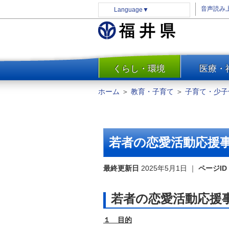
音声読み
Language
▼
くらし・環境
医療・
一覧
防災
ホーム
＞
教育・子育て
＞
子育て・少子
安全安心
消費・生活
水道・エネルギー
若者の恋愛活動応援
住まい・土地
環境問題・廃棄物対策・リサ
最終更新日
2025年5月1日
｜
ページID
イクル
まちづくり
若者の恋愛活動応援
交通・道路
１ 目的
河川・砂防・港湾