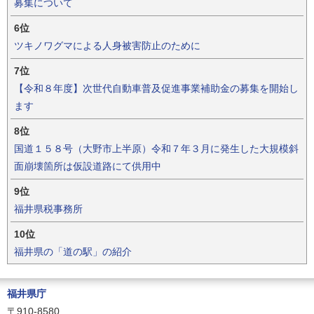
募集について
6位
ツキノワグマによる人身被害防止のために
7位
【令和８年度】次世代自動車普及促進事業補助金の募集を開始し
ます
8位
国道１５８号（大野市上半原）令和７年３月に発生した大規模斜
面崩壊箇所は仮設道路にて供用中
9位
福井県税事務所
10位
福井県の「道の駅」の紹介
福井県庁
〒910-8580