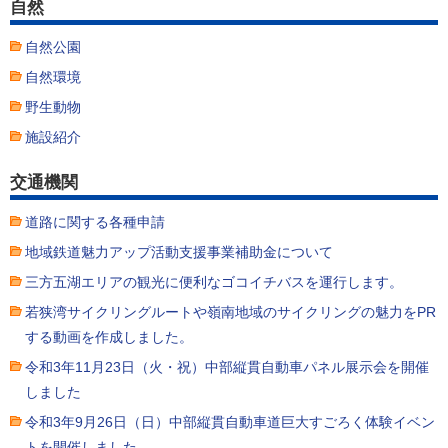
自然
自然公園
自然環境
野生動物
施設紹介
交通機関
道路に関する各種申請
地域鉄道魅力アップ活動支援事業補助金について
三方五湖エリアの観光に便利なゴコイチバスを運行します。
若狭湾サイクリングルートや嶺南地域のサイクリングの魅力をPR
する動画を作成しました。
令和3年11月23日（火・祝）中部縦貫自動車パネル展示会を開催
しました
令和3年9月26日（日）中部縦貫自動車道巨大すごろく体験イベン
トを開催しました