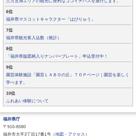
三方五湖エリアの観光に便利なゴコイチバスを運行します。
6位
福井県マスコットキャラクター「はぴりゅう」
7位
福井県観光客入込数（推計）
8位
「福井県版図柄入りナンバープレート」申込受付中！
9位
園芸体験施設「園芸ＬＡＢＯの丘」ＴＯＰページ｜園芸を楽しく
学べます。
10位
ふれあい体験について
福井県庁
〒910-8580
福井市大手3丁目17番1号（
地図・アクセス
）