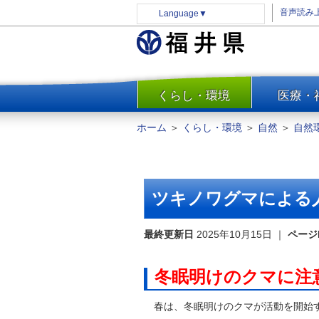
音声読み
Language
▼
くらし・環境
医療・
一覧
防災
ホーム
＞
くらし・環境
＞
自然
＞
自然
安全安心
消費・生活
水道・エネルギー
ツキノワグマによる
住まい・土地
環境問題・廃棄物対策・リサ
最終更新日
2025年10月15日
｜
ページ
イクル
まちづくり
冬眠明けのクマに注
交通・道路
春は、冬眠明けのクマが活動を開始す
河川・砂防・港湾