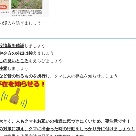
の浸入を防ぎましょう
没情報を確認
しましょう
や夕方の外出は控え
ましょう
しの良いところ
をえらびましょう
注意
しましょう
など音の出るものを携行
し、クマに人の存在を知らせましょう
大きく、人もクマもお互いの接近に気づきにくいため、要注意です！
の対策に加え、クマに出会った時の行動をしっかり身に付けましょう！