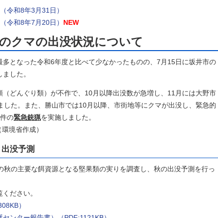
（令和8年3月31日）
（令和8年7月20日）
NEW
）のクマの出没状況について
多となった令和6年度と比べて少なかったものの、7月15日に坂井市の
しました。
（どんぐり類）が不作で、10月以降出没数が急増し、11月には大野市
ました。また、勝山市では10月以降、市街地等にクマが出没し、緊急的
3件の
緊急銃猟
を実施しました。
（環境省作成）
と出没予測
の秋の主要な餌資源となる堅果類の実りを調査し、秋の出没予測を行っ
覧ください。
08KB）
ンター報告書）（PDF:1121KB）