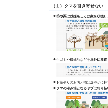
（１）クマを引き寄せない
柿や栗は伐採もしくは実を収穫
し
生ゴミや機械油などを
屋外に放置
お墓参りのお供え物は速やかに持
クマの潜み場となるヤブは刈り払