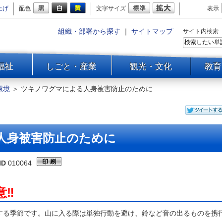
上げ
配色
文字サイズ
表示
組織・部署から探す
｜
サイトマップ
サイト内検索
福祉
しごと・産業
観光・文化
教育
環境
＞
ツキノワグマによる人身被害防止のために
人身被害防止のために
ID
010064
意‼
る季節です。山に入る際は単独行動を避け、鈴など音の出るものを携