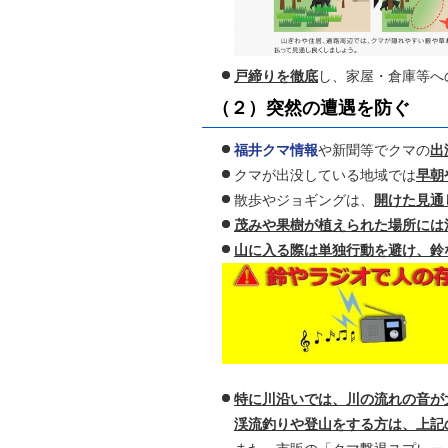
戸締りを徹底
し、家屋・倉庫等へ
（２）突然の遭遇を防ぐ
福井クマ情報
や新聞等でクマの
出
クマが出没している地域では
早朝
散歩やジョギングは、
開けた見通
茂みや果樹が植えられた場所には
山に入る際は単独行動を避け、鈴
特に川沿いでは、川の流れの音が
渓流釣りや登山をする方は、上記