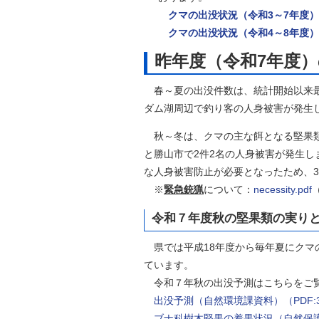
クマの出没状況（令和3～7年度）
クマの出没状況（令和4～8年度）
昨年度（令和7年度
春～夏の出没件数は、統計開始以来最
ダム湖周辺で釣り客の人身被害が発生
秋～冬は、クマの主な餌となる堅果類
と勝山市で2件2名の人身被害が発生し
な人身被害防止が必要となったため、
※
緊急銃猟
について：
necessity.pdf
令和７年度秋の堅果類の実り
県では平成18年度から毎年夏にクマ
ています。
令和７年秋の出没予測はこちらをご
出没予測（自然環境課資料）（PDF:3
ブナ科樹木堅果の着果状況（自然保護セ