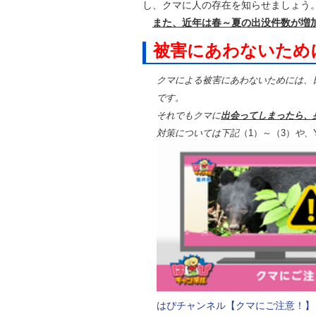
し、クマに人の存在を知らせましょう
自然
また、近年は春～夏の出没件数が増
被害にあわないため
クマによる被害にあわないためには、
です。
それでもクマに
出会ってしまったら、
対策については下記
（1）～（3）
や、
はぴチャンネル【クマにご注意！】