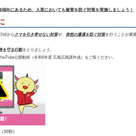
。
加傾向にあるため、人里においても被害を防ぐ対策を実施しましょう！
に
日頃から
クマを引き寄せない対策
や、
突然の遭遇を防ぐ対策
を行うことが重
身を守る行動
をとりましょう。
YouTube公開動画（令和6年度 広報広聴課作成）をご覧ください。
（30秒）