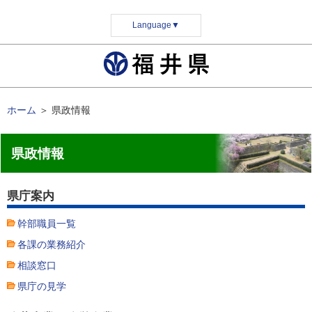
Language
▼
ホーム
＞
県政情報
県政情報
県庁案内
幹部職員一覧
各課の業務紹介
相談窓口
県庁の見学