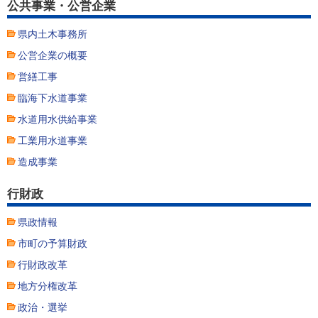
公共事業・公営企業
県内土木事務所
公営企業の概要
営繕工事
臨海下水道事業
水道用水供給事業
工業用水道事業
造成事業
行財政
県政情報
市町の予算財政
行財政改革
地方分権改革
政治・選挙