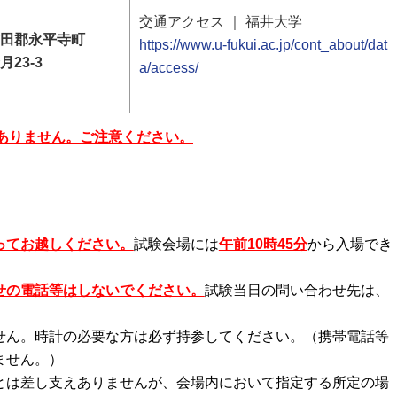
交通アクセス ｜ 福井大学
田郡永平寺町
https://www.u-fukui.ac.jp/cont_about/dat
23-3
a/access/
ありません。ご注意ください。
ってお越しください。
試験会場には
午前10時45分
から入場でき
せの電話等はしないでください。
試験当日の問い合わせ先は、
せん。時計の必要な方は必ず持参してください。（携帯電話等
ません。）
とは差し支えありませんが、会場内において指定する所定の場