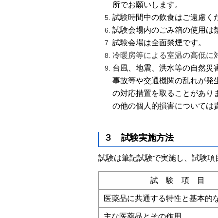
所でお願いします
。
試験時間中の飲食はご遠慮く
試験会場内のごみ箱の使用は
試験会場は全面禁煙です。
冷暖房等による室温の高低に
台風、地震、洪水等の自然災
事故等や交通機関の乱れが発
の対応措置を取ることがあり
の他の個人的損害については
３ 試験実施方法
試験は筆記試験で実施し、試験項
試 験 項 目
医薬品に共通する特性と基本的
主な医薬品とその作用