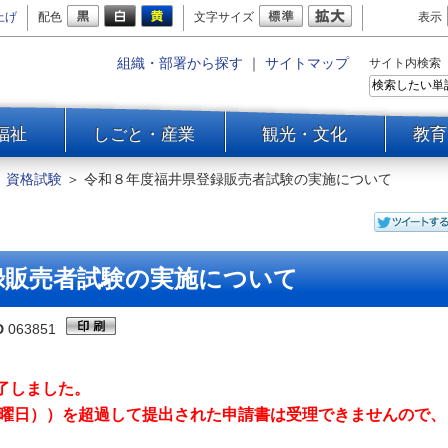
上げ
配色
文字サイズ
表示
組織・部署から探す
｜
サイトマップ
サイト内検索
福祉
しごと・産業
観光・文化
教育
＞
資格試験
＞
令和８年度福井県登録販売者試験の実施について
録販売者試験の実施について
D
063851
了しました。
（月曜日））を超過して提出された申請書は受理できませんので、