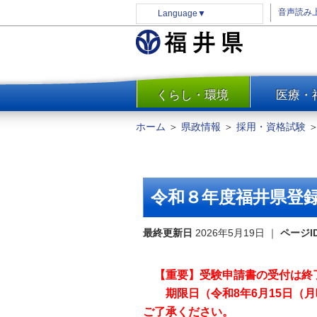
音声読み
Language
▼
くらし・環境
医療・
一覧
防災
ホーム
＞
県政情報
＞
採用・資格試験
安全安心
消費・生活
水道・エネルギー
令和８年度福井県登
住まい・土地
環境問題・廃棄物対策・リサ
最終更新日
2026年5月19日
｜
ページI
イクル
まちづくり
【重要】受験申請書の受付は終
交通・道路
期限日（令和8年6月15日
河川・砂防・港湾
ご了承ください。