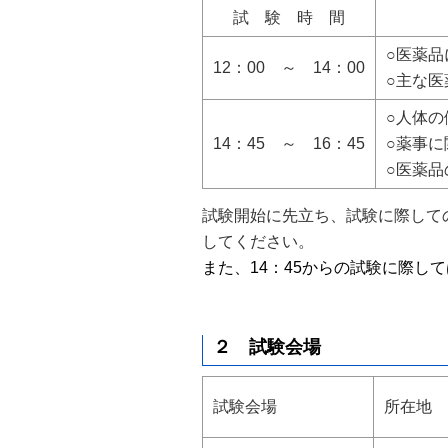
試 験 時 間
○医薬
12：00 ～ 14：00
○主な医
○人体の
14：45 ～ 16：45
○薬事に
○医薬
試験開始に先立ち、試験に際して
してください。
また、14：45からの試験に際し
２ 試験会場
試験会場
所在地