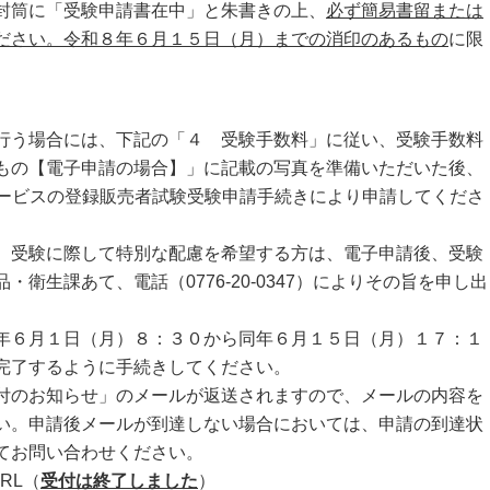
封筒に「受験申請書在中」と朱書きの上、
必ず簡易書留または
ださい。令和８年６月１５日（月）までの消印のあるもの
に限
う場合には、下記の「４ 受験手数料」に従い、受験手数料
もの【電子申請の場合】」に記載の写真を準備いただいた後、
サービスの登録販売者試験受験申請手続きにより申請してくださ
受験に際して特別な配慮を希望する方は、電子申請後、受験
衛生課あて、電話（0776-20-0347）によりその旨を申し出
６月１日（月）８：３０から同年６月１５日（月）１７：１
完了するように手続きしてください。
のお知らせ」のメールが返送されますので、メールの内容を
い。申請後メールが到達しない場合においては、申請の到達状
てお問い合わせください。
RL（
受付は終了しました
）