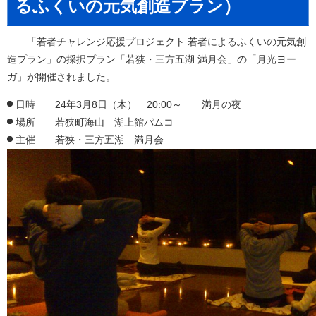
るふくいの元気創造プラン）
「若者チャレンジ応援プロジェクト 若者によるふくいの元気創
造プラン」の採択プラン「若狭・三方五湖 満月会」の「月光ヨー
ガ」が開催されました。
日時 24年3月8日（木） 20:00～ 満月の夜
場所 若狭町海山 湖上館パムコ
主催 若狭・三方五湖 満月会