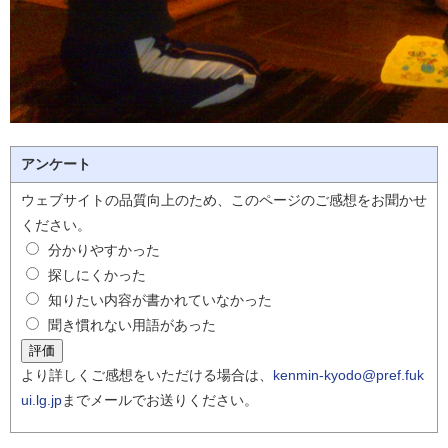
アンケート
ウェブサイトの品質向上のため、このページのご感想をお聞かせ
ください。
分かりやすかった
探しにくかった
知りたい内容が書かれていなかった
聞き慣れない用語があった
より詳しくご感想をいただける場合は、
kenmin-kyodo@pref.fuk
ui.lg.jp
までメールでお送りください。