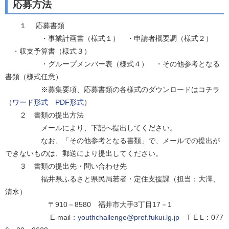
応募方法
１ 応募書類
・事業計画書（様式１） ・申請者概要調（様式２）
・収支予算書（様式３）
・グループメンバー表（様式４） ・その他参考となる
書類（様式任意）
※募集要項、応募書類の各様式のダウンロードはコチラ
（
ワード形式
PDF形式
）
２ 書類の提出方法
メールにより、下記へ提出してください。
なお、「その他参考となる書類」で、メールでの提出が
できないものは、郵送により提出してください。
３ 書類の提出先・問い合わせ先
福井県ふるさと県民局若者・定住支援課（担当：大澤、
清水）
〒910－8580 福井市大手3丁目17－1
E-mail：
youthchallenge@pref.fukui.lg.jp
T E L：077