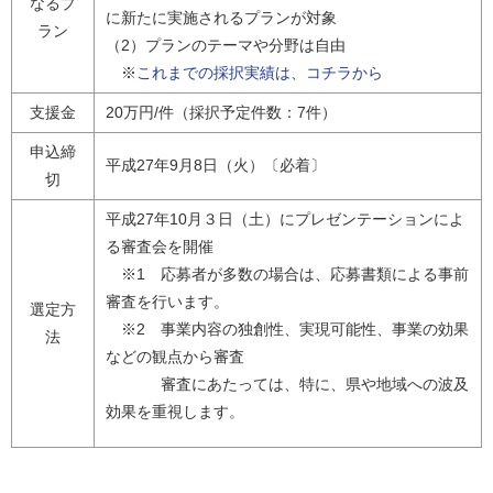
なるプ
に新たに実施されるプランが対象
ラン
（2）プランのテーマや分野は自由
※
これまでの採択実績は、コチラから
支援金
20万円/件（採択予定件数：7件）
申込締
平成27年9月8日（火）〔必着〕
切
平成27年10月３日（土）にプレゼンテーションによ
る審査会を開催
※1 応募者が多数の場合は、応募書類による事前
審査を行います。
選定方
※2 事業内容の独創性、実現可能性、事業の効果
法
などの観点から審査
審査にあたっては、特に、県や地域への波及
効果を重視します。