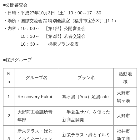
■公開審査会
・日時：平成27年10月3日（土）10：00～17：30
・場所：国際交流会館 特別会議室（福井市宝永3丁目1-1）
・内容：10：00～ 【第1部】公開審査会
15：30～ 【第2部】若者交流会
16：30～ 採択プラン発表
■採択グループ
N
活動地
グループ名
プラン名
o
域
大野市
１
Re:scovery Fukui
鳩ヶ湯（You）足湯cafe
鳩ヶ湯
大野商工会議所青
「半夏生サバ」を使った
２
大野市
年部
新商品開発
新栄テラス・緑と
福井市
新栄テラス・緑とイルミ
３
イルミネーション
新栄商