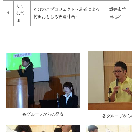
ちぃ
たけのこプロジェクト～若者による
坂井市竹
１
む竹
竹田おもしろ改造計画～
田地区
田
各グループからの発表
各グループから