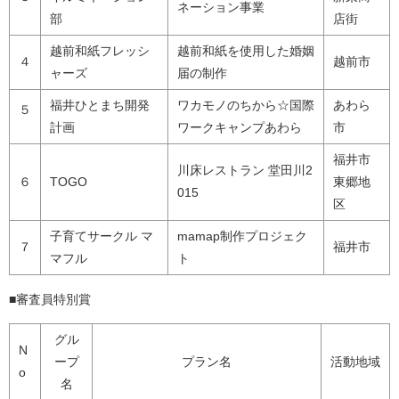
ネーション事業
部
店街
越前和紙フレッシ
越前和紙を使用した婚姻
４
越前市
ャーズ
届の制作
福井ひとまち開発
ワカモノのちから☆国際
あわら
５
計画
ワークキャンプあわら
市
福井市
川床レストラン 堂田川2
６
TOGO
東郷地
015
区
子育てサークル マ
mamap制作プロジェク
７
福井市
マフル
ト
■審査員特別賞
グル
N
ープ
プラン名
活動地域
o
名