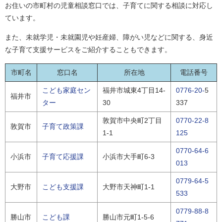
お住いの市町村の児童相談窓口では、子育てに関する相談に対応し
ています。
また、未就学児・未就園児や妊産婦、障がい児などに関する、身近
な子育て支援サービスをご紹介することもできます。
市町名
窓口名
所在地
電話番号
こども家庭セン
福井市城東4丁目14-
0776-20-
5
福井市
ター
30
337
敦賀市中央町2丁目
0770-22-8
敦賀市
子育て政策課
1-1
125
0770-64-6
小浜市
子育て応援課
小浜市大手町6-3
013
0779-64-5
大野市
こども支援課
大野市天神町1-1
533
0779-88-8
勝山市
こども課
勝山市元町1-5-6