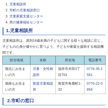
児童相談所
市町の児童相談窓口
児童家庭支援センター
県の健康福祉センター
1.児童相談所
児童相談所は、原則18歳未満の子どもに関する様々な相談に応じ、
子どもの心身が健やかに育つよう、子どもや家庭を援助する相談機
関です。
担当地域
名称
所在地
電話番号
嶺北にお住ま
児童・女性相
福井市木田3丁
0776-35-1
いの方
談所
目701
581
嶺南もお住ま
敦賀児童相談
敦賀市角鹿町1-
0770-22-0
いの方
所
32
858
2.市町の窓口