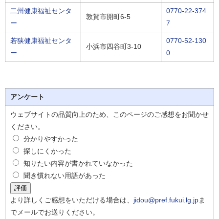
二州健康福祉センタ
0770-22-374
敦賀市開町6-5
ー
7
若狭健康福祉センタ
0770-52-130
小浜市四谷町3-10
ー
0
アンケート
ウェブサイトの品質向上のため、このページのご感想をお聞かせ
ください。
分かりやすかった
探しにくかった
知りたい内容が書かれていなかった
聞き慣れない用語があった
より詳しくご感想をいただける場合は、
jidou@pref.fukui.lg.jp
ま
でメールでお送りください。