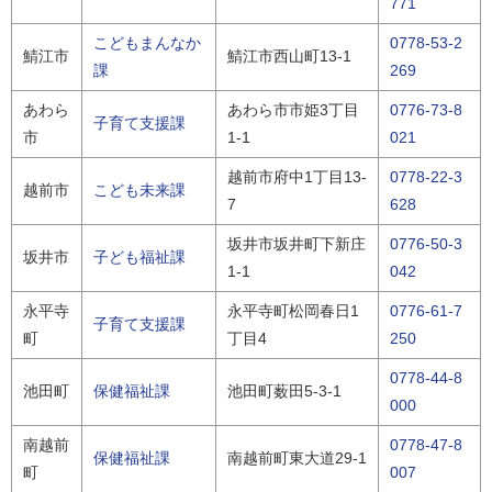
771
こどもまんなか
0778-53-2
鯖江市
鯖江市西山町13-1
課
269
あわら
あわら市市姫3丁目
0776-73-8
子育て支援課
市
1-1
021
越前市府中1丁目13-
0778-22-3
越前市
こども未来課
7
628
坂井市坂井町下新庄
0776-50-3
坂井市
子ども福祉課
1-1
042
永平寺
永平寺町松岡春日1
0776-61-7
子育て支援課
町
丁目4
250
0778-44-8
池田町
保健福祉課
池田町薮田5-3-1
000
南越前
0778-47-8
保健福祉課
南越前町東大道29-1
町
007