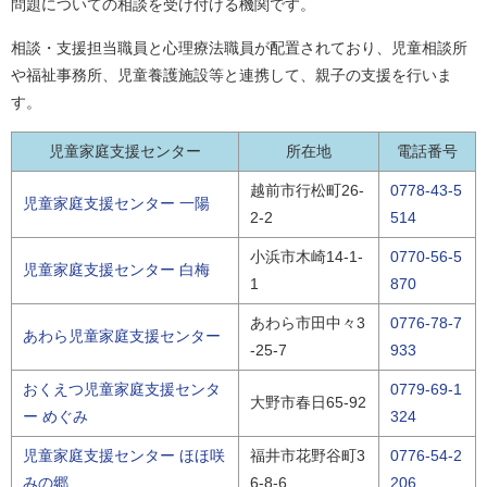
問題についての相談を受け付ける機関です。
相談・支援担当職員と心理療法職員が配置されており、児童相談所
や福祉事務所、児童養護施設等と連携して、親子の支援を行いま
す。
児童家庭支援センター
所在地
電話番号
越前市行松町26-
0778-43-5
児童家庭支援センター 一陽
2-2
514
小浜市木崎14-1-
0770-56-5
児童家庭支援センター 白梅
1
870
あわら市田中々3
0776-78-7
あわら児童家庭支援センター
-25-7
933
おくえつ児童家庭支援センタ
0779-69-1
大野市春日65-92
ー めぐみ
324
児童家庭支援センター ほほ咲
福井市花野谷町3
0776-54-2
みの郷
6-8-6
206