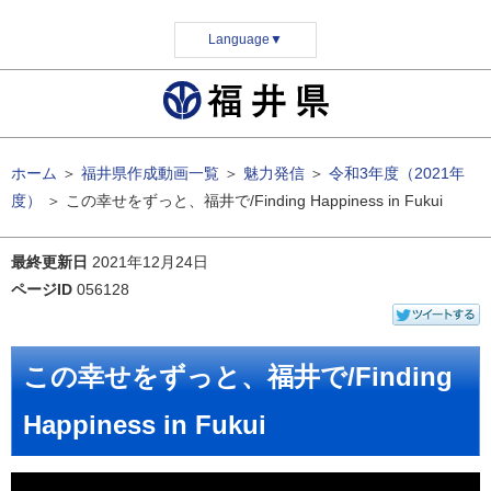
Language
▼
ホーム
＞
福井県作成動画一覧
＞
魅力発信
＞
令和3年度（2021年
度）
＞
この幸せをずっと、福井で/Finding Happiness in Fukui
最終更新日
2021年12月24日
ページID
056128
この幸せをずっと、福井で/Finding
Happiness in Fukui