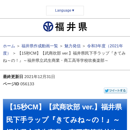
Language
▼
ホーム
＞
福井県作成動画一覧
＞
魅力発信
＞
令和3年度（2021年
度）
＞
【15秒CM】【武商吹部 ver.】福井県民下手ラップ『きてみ
ね～の！』～福井県立武生商業・商工高等学校吹奏楽部～
最終更新日
2021年12月31日
ページID
056133
【15秒CM】【武商吹部 ver.】福井県
民下手ラップ『きてみね～の！』～