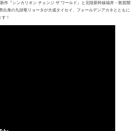
最新作『シンカリオン チェンジ ザ ワールド』と北陸新幹線福井・敦賀開
井県出身の九頭竜リョータが大成タイセイ、フォールデンアカネとともに
ます！