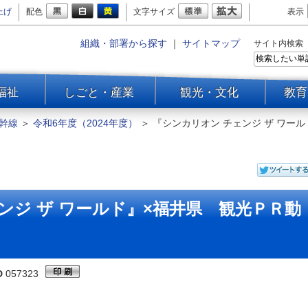
上げ
配色
文字サイズ
表示
組織・部署から探す
｜
サイトマップ
サイト内検索
福祉
しごと・産業
観光・文化
教育
幹線
＞
令和6年度（2024年度）
＞
『シンカリオン チェンジ ザ ワール
ンジ ザ ワールド』×福井県 観光ＰＲ動
D
057323