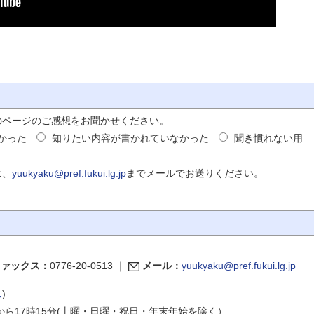
のページのご感想をお聞かせください。
かった
知りたい内容が書かれていなかった
聞き慣れない用
は、
yuukyaku@pref.fukui.lg.jp
までメールでお送りください。
ファックス：
0776-20-0513
｜
メール：
yuukyaku@pref.fukui.lg.jp
ス
)
から17時15分(土曜・日曜・祝日・年末年始を除く）