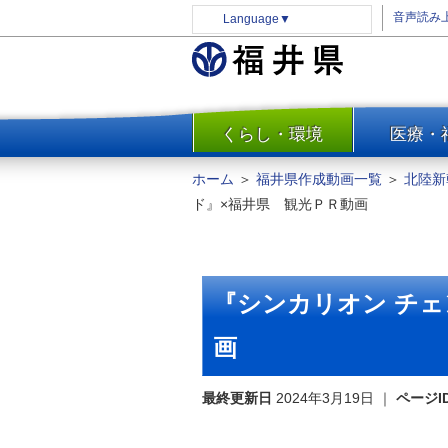
音声読み
Language
▼
くらし・環境
医療・
一覧
防災
ホーム
＞
福井県作成動画一覧
＞
北陸新
安全安心
ド』×福井県 観光ＰＲ動画
消費・生活
水道・エネルギー
住まい・土地
『シンカリオン チェ
環境問題・廃棄物対策・リサ
イクル
画
まちづくり
最終更新日
2024年3月19日
｜
ページI
交通・道路
河川・砂防・港湾