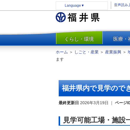
音声読み
Language
▼
くらし・環境
医療・
一覧
防災
ホーム
＞
しごと・産業
＞
産業振興
＞
安全安心
ます
消費・生活
水道・エネルギー
住まい・土地
福井県内で見学ので
環境問題・廃棄物対策・リサ
イクル
最終更新日
2026年3月19日
｜
ページI
まちづくり
交通・道路
見学可能工場・施設
河川・砂防・港湾