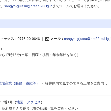
は、
sangyo-gijutsu@pref.fukui.lg.jp
までメールでお送りください。
ファックス：
0776-20-0646
｜
メール：
sangyo-gijutsu@pref.fukui.lg.j
ス
)
から17時15分(土曜・日曜・祝日・年末年始を除く）
地場産業（眼鏡・繊維等）
＞
福井県内で見学のできる工場をご案内し
17番1号（
地図・アクセス
）
｜
各所属ＦＡＸ番号は右の組織一覧をご覧ください