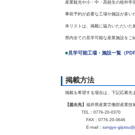
産業観光や小・中・高校生の校外学習
自然
事前予約が必要な工場や施設が多いた
本リストは、掲載に協力いただいた施
県内全ての見学可能な産業施設をご紹
■
見学可能工場・施設一覧（PDF
掲載方法
掲載を希望する場合は、下記応募先ま
【提出先】
福井県産業労働部産業技
TEL：0776-20-0370
FAX：0776-20-0646
E-mail：
sangyo-gijutsu@pr