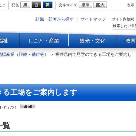
上げ
配色
文字サイズ
表示
組織・部署から探す
｜
サイトマップ
サイト内検索
福祉
しごと・産業
観光・文化
教育
地場産業（眼鏡・繊維等）
＞
福井県内で見学のできる工場をご案内し
きる工場をご案内します
D
017721
一覧