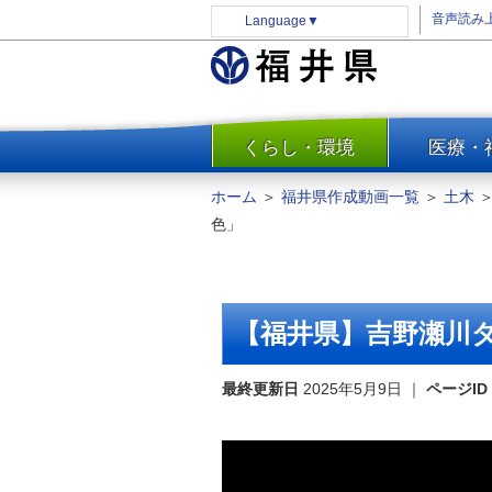
音声読み
Language
▼
くらし・環境
医療・
一覧
防災
ホーム
＞
福井県作成動画一覧
＞
土木
安全安心
色」
消費・生活
水道・エネルギー
住まい・土地
【福井県】吉野瀬川
環境問題・廃棄物対策・リサ
イクル
最終更新日
2025年5月9日
｜
ページID
まちづくり
交通・道路
河川・砂防・港湾