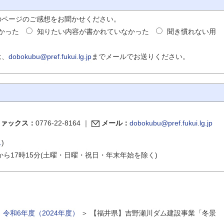
のページのご感想をお聞かせください。
かった
知りたい内容が書かれていなかった
聞き慣れない用
は、
dobokubu@pref.fukui.lg.jp
までメールでお送りください。
ファックス：
0776-22-8164
｜
メール：
dobokubu@pref.fukui.lg.jp
ス
)
から17時15分(土曜・日曜・祝日・年末年始を除く)
＞
令和6年度（2024年度）
＞
【福井県】吉野瀬川ダム建設事業「冬景