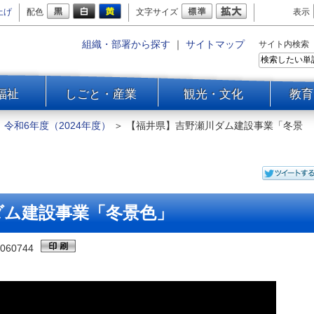
上げ
配色
文字サイズ
表示
組織・部署から探す
｜
サイトマップ
サイト内検索
福祉
しごと・産業
観光・文化
教育
＞
令和6年度（2024年度）
＞
【福井県】吉野瀬川ダム建設事業「冬景
ダム建設事業「冬景色」
060744