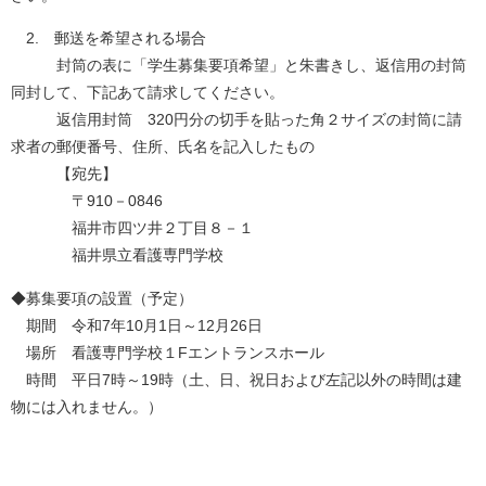
2. 郵送を希望される場合
封筒の表に「学生募集要項希望」と朱書きし、返信用の封筒
同封して、下記あて請求してください。
返信用封筒 320円分の切手を貼った角２サイズの封筒に請
求者の郵便番号、住所、氏名を記入したもの
【宛先】
〒910－0846
福井市四ツ井２丁目８－１
福井県立看護専門学校
◆募集要項の設置（予定）
期間 令和7年10月1日～12月26日
場所 看護専門学校１Fエントランスホール
時間 平日7時～19時（土、日、祝日および左記以外の時間は建
物には入れません。）