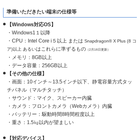
準備いただきたい端末の仕様等
【Windows対応OS】
・Windows1１以降
・CPU：Intel Core i５以上 または
Snapdragon® X Plus (8 コ
はこれらに準ずるもの
ア)以上
あるい
（2月16日更新）
・メモリ：8GB以上
・データ容量：256GB以上
【その他の仕様】
・画面：10インチ～13.5インチ以下、静電容量方式タッ
チパネル（マルチタッチ）
・サウンド：マイク、スピーカー内臓
・カメラ：フロントカメラ（Webカメラ）内臓
・バッテリー：駆動時間8時間程度以上
・重さ：1.5㎏以内が望ましい
【対応デバイス】