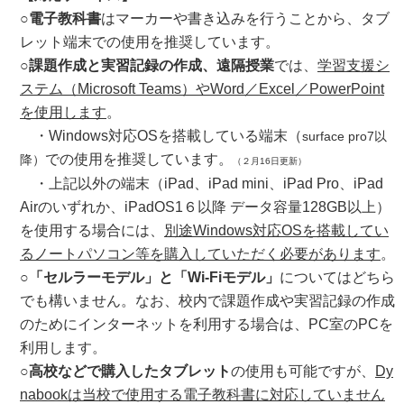
○電子教科書
はマーカーや書き込みを行うことから、タブ
レット端末での使用を推奨しています。
○課題作成と実習記録の作成、遠隔授業
では、
学習支援シ
ステム（Microsoft Teams）やWord／Excel／PowerPoint
を使用します
。
・Windows対応OSを搭載している端末（
surface pro7以
での使用を推奨しています。
降）
（２月16日更新）
・上記以外の端末（iPad、iPad mini、iPad Pro、iPad
Airのいずれか、iPadOS1６以降 データ容量128GB以上）
を使用する場合には、
別途Windows対応OSを搭載してい
るノートパソコン等を購入していただく必要があります
。
○「セルラーモデル」と「Wi-Fiモデル」
についてはどちら
でも構いません。なお、校内で課題作成や実習記録の作成
のためにインターネットを利用する場合は、PC室のPCを
利用します。
○高校などで購入したタブレット
の使用も可能ですが、
Dy
nabookは当校で使用する電子教科書に対応していません