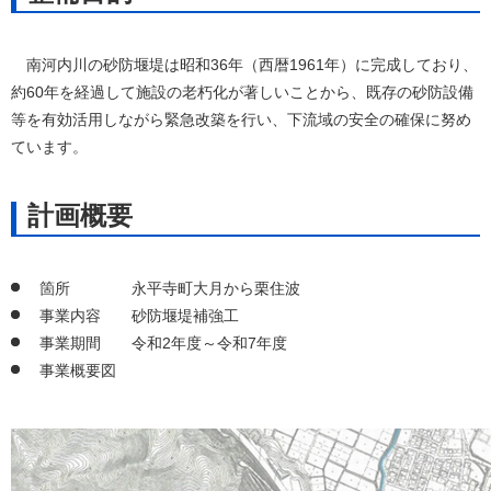
南河内川の砂防堰堤は昭和36年（西暦1961年）に完成しており、
約60年を経過して施設の老朽化が著しいことから、既存の砂防設備
等を有効活用しながら緊急改築を行い、下流域の安全の確保に努め
ています。
計画概要
箇所 永平寺町大月から栗住波
事業内容 砂防堰堤補強工
事業期間 令和2年度～令和7年度
事業概要図