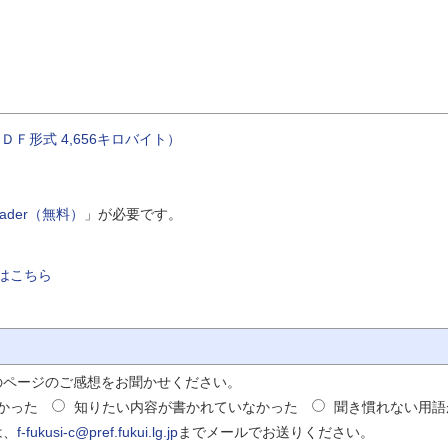
ＤＦ形式 4,656キロバイト）
Reader（無料）
」が必要です。
はこちら
のページのご感想をお聞かせください。
かった
知りたい内容が書かれていなかった
聞き慣れない用語
は、
f-fukusi-c@pref.fukui.lg.jp
までメールでお送りください。