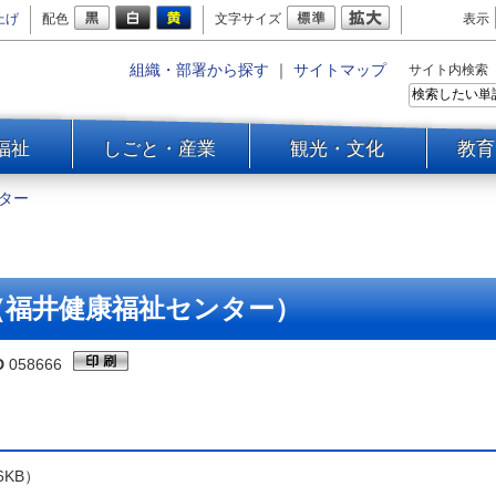
上げ
配色
文字サイズ
表示
組織・部署から探す
｜
サイトマップ
サイト内検索
福祉
しごと・産業
観光・文化
教育
ター
（福井健康福祉センター）
D
058666
56KB）