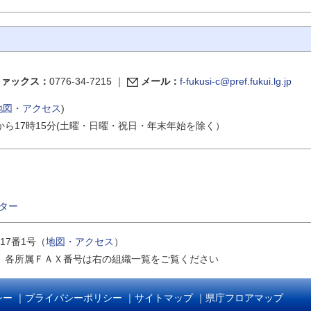
ファックス：
0776-34-7215
｜
メール：
f-fukusi-c@pref.fukui.lg.jp
地図・アクセス
)
から17時15分(土曜・日曜・祝日・年末年始を除く）
ター
17番1号（
地図・アクセス
）
｜
各所属ＦＡＸ番号は右の組織一覧をご覧ください
シー
｜
プライバシーポリシー
｜
サイトマップ
｜
県庁フロアマップ