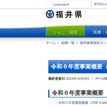
音声読み
Language
▼
くらし・環境
医療・
一覧
防災
ホーム
＞
組織一覧
＞
福井健康福祉セン
安全安心
消費・生活
水道・エネルギー
令和６年度事業概要
住まい・土地
環境問題・廃棄物対策・リサ
最終更新日
2024年10月9日
｜
ページI
イクル
まちづくり
令和６年度事業概要
交通・道路
・
令和６年度事業概要
（PDF:4,6
河川・砂防・港湾