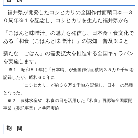
福井県が開発したコシヒカリの全国作付面積日本一３
０周年※１を記念し、コシヒカリを生んだ福井県から
「ごはんと味噌汁」の魅力を発信し、日本食・食文化で
ある「和食（ごはんと味噌汁）」の認知・普及※２と
新たな「ごはん」の需要拡大を推進する全国キャラバン
を
実施します。
※１ 昭和５１年に「日本晴」が全国作付面積約３５万９千haを
記録したが、昭和６０年に
「コシヒカリ」が約３６万１千haを記録し、日本一の品種
となった。
※２ 農林水産省 和食の日を活用した「和食」再認識全国展開
事業（委託事業）と共同実施
期 間