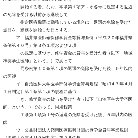
開始する者。なお、本条第１項ア～オ各号に規定する返還
の免除を受ける以前から継続して
指定医療機関に勤務している場合は、返還の免除を受けた
翌日を、勤務を開始した日とする。
ア 福井県医師確保修学資金等貸与条例（平成２０年福井県
条例第４０号）第３条１項および２項
の規定に基づき、修学資金の貸与を受けた者（以下「地域
枠奨学生医師」という。）であって、
同条例第１０条第１項の返還の免除を受けた後、５年以内
の医師
イ 自治医科大学医学部修学資金貸与規程（昭和４７年４月
１日制定）第１条第１項の規程に基づ
き、修学資金の貸与を受けた者（以下「自治医科大学卒医
師」という。）であって、同規程第
７条第１項第１号の返還の免除を受けた後、５年以内の医
師
ウ 公益財団法人嶺南医療振興財団の奨学金貸与事業規則
（平成１９年４月９日制定）第２条の規