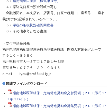
（３）
指定預金口座届（様式第３号）
（４）振込先口座の預金通帳の写し
（金融機関名、本支店名、店番号、口座の種類、口座番号、口座名
義(カナ)の記載されているページ。）
（５）
県税の納税状況確認同意書
（６）その他参考となる書類
・交付申請受付先
福井県健康福祉部健康医療局地域医療課 医療人材確保グループ
〒９１０－８５８０
福井県福井市大手３丁目１７番１号３階
電話番号：０７７６－２０－０３４５
e-mail ：iryou@pref.fukui.lg.jp
関連ファイルダウンロード
嶺南地域医師確保・定着促進奨励金交付要領（ＰＤＦ形式 17
1キロバイト）
嶺南地域医師確保・定着促進奨励金募集要項（ＰＤＦ形式 17