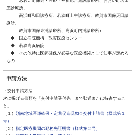
おおい町保健・医療・福祉総合施設診療所、おおい町名田
庄診療所、
高浜町和田診療所、若狭町上中診療所、敦賀市国保疋田診
療所、
敦賀市国保東浦診療所、高浜町内浦診療所）
◆ 国立病院機構 敦賀医療センター
◆ 若狭高浜病院
◆ その他特に医師確保が必要な医療機関として知事が定める
もの
申請方法
・交付申請方法
次に掲げる書類を「交付申請受付先」まで郵送または持参するこ
と。
（１）
嶺南地域医師確保・定着促進奨励金交付申請書（様式第１
号）
（２）
指定医療機関の勤務先証明書（様式第２号）