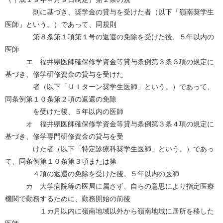
則に基づき、奨学金の貸与を受けた者（以下「嶺南奨学生
医師」という。）であって、同規則
第８条第１項第１号の返還の免除を受けた後、５年以内の
医師
エ 福井県医師確保修学資金等貸与条例第３条３項の規定に
基づき、修学研修資金の貸与を受けた
者（以下「ＵＩターン奨学生医師」という。）であって、
同条例第１０条第２項の返還の免除
を受けた後、５年以内の医師
オ 福井県医師確保修学資金等貸与条例第３条４項の規定に
基づき、修学専門研修資金の貸与を受
けた者（以下「特定診療科奨学生医師」という。）であっ
て、同条例第１０条第３項または第
４項の返還の免除を受けた後、５年以内の医師
カ 大学病院等の医局に属さず、自らの意思により指定医療
機関で勤務するために、勤務開始の前後
１カ月以内に嶺南地域以外から嶺南地域に居所を移した