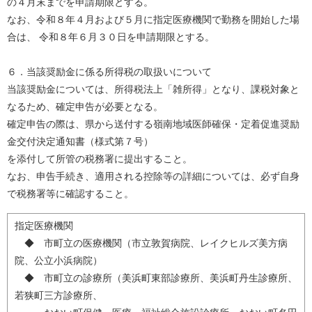
の４月末までを申請期限とする。
なお、令和８年４月および５月に指定医療機関で勤務を開始した場
合は、 令和８年６月３０日を申請期限とする。
６．当該奨励金に係る所得税の取扱いについて
当該奨励金については、所得税法上「雑所得」となり、課税対象と
なるため、確定申告が必要となる。
確定申告の際は、県から送付する嶺南地域医師確保・定着促進奨励
金交付決定通知書（様式第７号）
を添付して所管の税務署に提出すること。
なお、申告手続き、適用される控除等の詳細については、必ず自身
で税務署等に確認すること。
指定医療機関
◆ 市町立の医療機関（市立敦賀病院、レイクヒルズ美方病
院、公立小浜病院）
◆ 市町立の診療所（美浜町東部診療所、美浜町丹生診療所、
若狭町三方診療所、