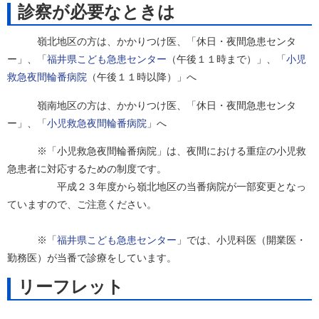
診察が必要なときは
嶺北地区の方は、かかりつけ医、「休日・夜間急患センタ
ー」、
「
福井県こども急患センター
（午後１１時まで）」、「
小児
救急夜間輪番病院
（午後１１時以降）」
へ
嶺南地区の方は、かかりつけ医、「休日・夜間急患センタ
ー」、「
小児救急夜間輪番病院
」へ
※「小児救急夜間輪番病院」は、夜間における
重症の小児救
急患者
に対応するための制度です。
平成２３年度から嶺北地区の当番病院が一部変更
となっ
ていますので、ご注意ください。
※
「
福井県こども急患センター
」
では、
小児科医（開業医・
勤務医）
が当番で診療をしています。
リーフレット