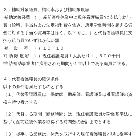
３．補助対象経費、補助率および補助限度額
補助対象経費 ））産前産後休業中に現任看護職員*に支払う給与
費（給料、手当および法定福利費を含み、所定労働時間を超える労
働に対する手当や賞与等は除く。以下同じ。）と代替看護職員に支
払う給与費のいずれか低い額
補 助 率 ））１０／１０
補 助 限 度 額 ））現任看護職員１人あたり１，５００千円
*当該補助事業者に雇用された期間が１年以上である職員に限る。
４．代替看護職員の確保条件
以下の条件を満たすものとする
（１）代替看護職員は、保健師、助産師、看護師又は准看護師の資
格を持つ者とする
（２）代替する期間（勤務時間）は、現任看護職員が労働基準法に
基づく産前産後休業を取得する時間数の合計までとする
（３）従事する業務は、休業を取得する現任看護職員が現に従事す