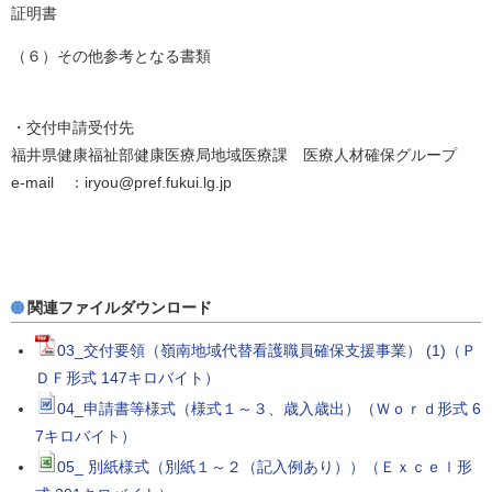
証明書
（６）その他参考となる書類
・交付申請受付先
福井県健康福祉部健康医療局地域医療課 医療人材確保グループ
e-mail ：iryou@pref.fukui.lg.jp
関連ファイルダウンロード
03_交付要領（嶺南地域代替看護職員確保支援事業） (1)（Ｐ
ＤＦ形式 147キロバイト）
04_申請書等様式（様式１～３、歳入歳出）（Ｗｏｒｄ形式 6
7キロバイト）
05_ 別紙様式（別紙１～２（記入例あり））（Ｅｘｃｅｌ形