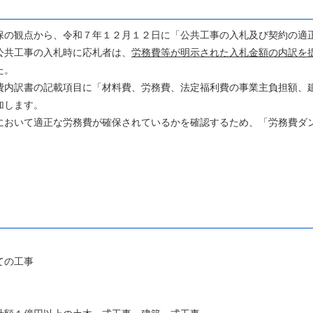
の観点から、令和７年１２月１２日に「公共工事の入札及び契約の適
公共工事の入札時に応札者は、
労務費等が明示された入札金額の内訳を
た。
内訳書の記載項目に「材料費、労務費、法定福利費の事業主負担額、
加します。
おいて適正な労務費が確保されているかを確認するため、「労務費ダ
】
ての工事