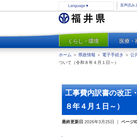
音声読み
Language
▼
くらし・環境
医療・
一覧
防災
ホーム
＞
県政情報
＞
電子手続き
＞
公
安全安心
ついて（令和８年４月１日～）
消費・生活
水道・エネルギー
住まい・土地
工事費内訳書の改正
環境問題・廃棄物対策・リサ
イクル
８年４月１日～）
まちづくり
最終更新日
2026年3月25日
｜
ページI
交通・道路
河川・砂防・港湾