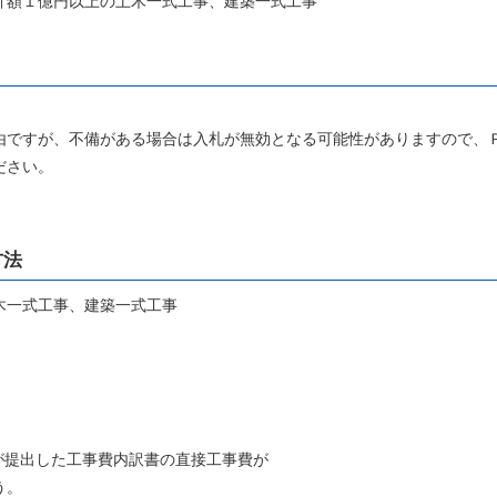
額１億円以上の土木一式工事、建築一式工事
ですが、不備がある場合は入札が無効となる可能性がありますので、
ださい。
方法
木一式工事、建築一式工事
が提出した工事費内訳書の直接工事費が
う。