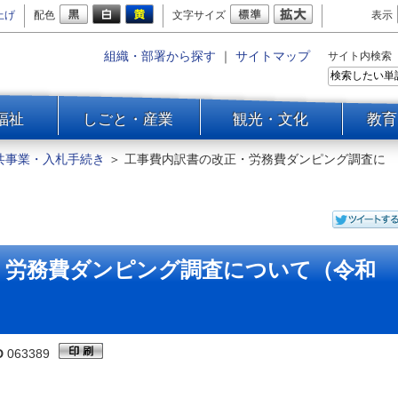
上げ
配色
文字サイズ
表示
組織・部署から探す
｜
サイトマップ
サイト内検索
福祉
しごと・産業
観光・文化
教育
共事業・入札手続き
＞
工事費内訳書の改正・労務費ダンピング調査に
・労務費ダンピング調査について（令和
D
063389