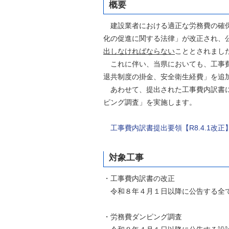
概要
自然
建設業者における適正な労務費の確保
化の促進に関する法律」が改正され、
出しなければならない
こととされまし
これに伴い、当県においても、工事費
退共制度の掛金、安全衛生経費」を追
あわせて、提出された工事費内訳書に
ピング調査」を実施します。
工事費内訳書提出要領【R8.4.1改正
対象工事
・工事費内訳書の改正
令和８年４月１日以降に公告する全
・労務費ダンピング調査