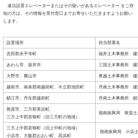
違法設置エレベーターまたはその疑いがあるエレベーター をご存
知の方は、その情報を受付窓口までお寄せいただきますようお願い
します。
設置場所
担当部署名
吉田郡永平寺町
福井土木事務所 建
あわら市、坂井市
三国土木事務所 建
大野市、勝山市
奥越土木事務所 建
越前市、南条郡南越前町、今立郡池田町
丹南土木事務所 建
鯖江市、丹生郡越前町
丹南土木事務所 鯖
敦賀市、三方郡美浜町、
嶺南振興局 敦賀土
三方上中郡若狭町（旧三方町の地域）
三方上中郡若狭町（旧上中町の地域）
嶺南振興局 小浜
小浜市、大飯郡おおい町、高浜町