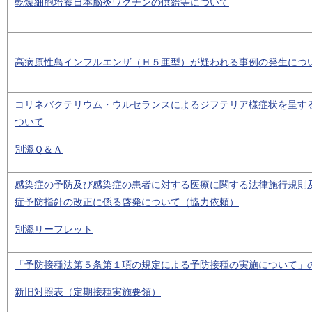
乾燥細胞培養日本脳炎ワクチンの供給等について
高病原性鳥インフルエンザ（Ｈ５亜型）が疑われる事例の発生につ
コリネバクテリウム・ウルセランスによるジフテリア様症状を呈す
ついて
別添Ｑ＆Ａ
感染症の予防及び感染症の患者に対する医療に関する法律施行規則
症予防指針の改正に係る啓発について（協力依頼）
別添リーフレット
「予防接種法第５条第１項の規定による予防接種の実施について」
新旧対照表（定期接種実施要領）