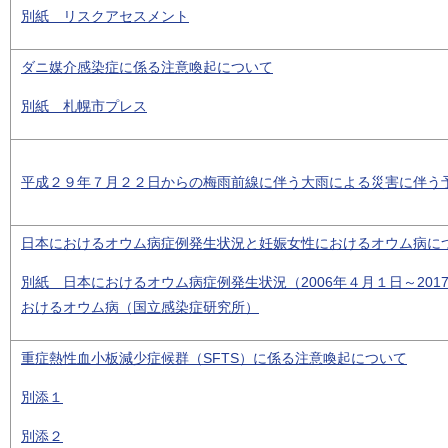
別紙 リスクアセスメント
ダニ媒介感染症に係る注意喚起について
別紙 札幌市プレス
平成２９年７月２２日からの梅雨前線に伴う大雨による災害に伴う
日本におけるオウム病症例発生状況と妊娠女性におけるオウム病に
別紙 日本におけるオウム病症例発生状況（2006年４月１日～201
おけるオウム病（国立感染症研究所）
重症熱性血小板減少症候群（SFTS）に係る注意喚起について
別添１
別添２