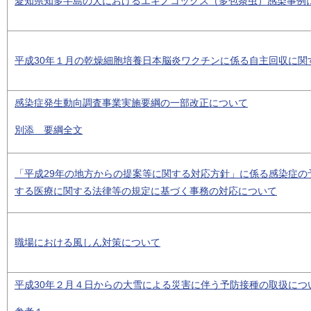
愛知県知多半島の犬におけるエキノコックス（多包条虫）感染事例
平成30年１月の乾燥細胞培養日本脳炎ワクチンに係る自主回収に関
感染症発生動向調査事業実施要綱の一部改正について
別添 要綱全文
「平成29年の地方からの提案等に関する対応方針」に係る感染症の
する医療に関する法律等の規定に基づく事務の対応について
職場における風しん対策について
平成30年２月４日からの大雪による災害に伴う予防接種の取扱につ