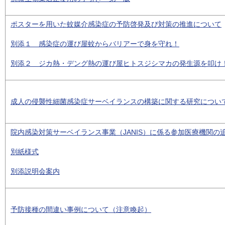
ポスターを用いた蚊媒介感染症の予防啓発及び対策の推進について
別添１ 感染症の運び屋蚊からバリアーで身を守れ！
別添２ ジカ熱・デング熱の運び屋ヒトスジシマカの発生源を叩け
成人の侵襲性細菌感染症サーベイランスの構築に関する研究につい
院内感染対策サーベイランス事業（JANIS）に係る参加医療機関の
別紙様式
別添説明会案内
予防接種の間違い事例について（注意喚起）