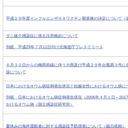
平成２９年度インフルエンザＨＡワクチン製造株の決定について（
ダニ媒介感染症に係る注意喚起について
別紙 平成29年７月11日付け北海道庁プレスリリース
６月３０日からの梅雨前線に伴う大雨及び平成２９年台風第３号に
扱について
日本におけるオウム病症例発生状況と妊娠女性におけるオウム病に
別紙 日本におけるオウム病症例発生状況（2006年４月１日～201
おけるオウム病（国立感染症研究所）
夏休みの海外渡航者に対する感染症予防啓発について（協力依頼）