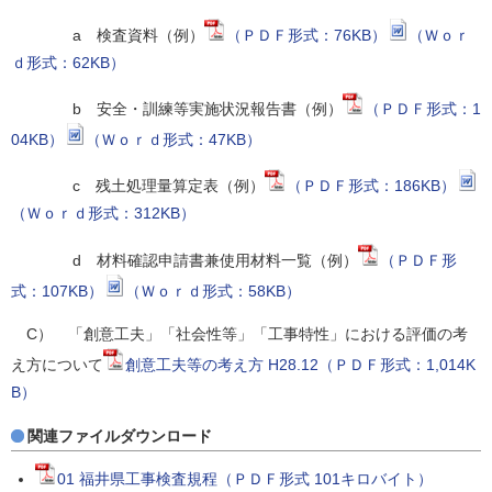
a 検査資料（例）
（ＰＤＦ形式：76KB）
（Ｗｏｒ
ｄ形式：62KB）
b 安全・訓練等実施状況報告書（例）
（ＰＤＦ形式：1
04KB）
（Ｗｏｒｄ形式：47KB）
c 残土処理量算定表（例）
（ＰＤＦ形式：186KB）
（Ｗｏｒｄ形式：312KB）
d 材料確認申請書兼使用材料一覧（例）
（ＰＤＦ形
式：107KB）
（Ｗｏｒｄ形式：58KB）
C） 「創意工夫」「社会性等」「工事特性」における評価の考
え方について
創意工夫等の考え方 H28.12（ＰＤＦ形式：1,014K
B）
関連ファイルダウンロード
01 福井県工事検査規程（ＰＤＦ形式 101キロバイト）