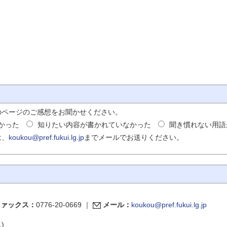
のページのご感想をお聞かせください。
かった
知りたい内容が書かれていなかった
聞き慣れない用語
は、
koukou@pref.fukui.lg.jp
までメールでお送りください。
ファックス：
0776-20-0669
｜
メール：
koukou@pref.fukui.lg.jp
ス
)