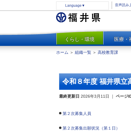
音声読み
Language
▼
くらし・環境
医療・
一覧
防災
ホーム
＞
組織一覧
＞
高校教育課
安全安心
消費・生活
水道・エネルギー
令和８年度 福井県立
住まい・土地
環境問題・廃棄物対策・リサ
最終更新日
2026年3月11日
｜
ページI
イクル
まちづくり
第２次募集人員
交通・道路
河川・砂防・港湾
第２次募集出願状況（第１日）