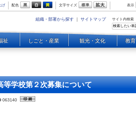
上げ
配色
文字サイズ
表示
組織・部署から探す
｜
サイトマップ
サイト内検索
福祉
しごと・産業
観光・文化
教育
高等学校第２次募集について
D
063140