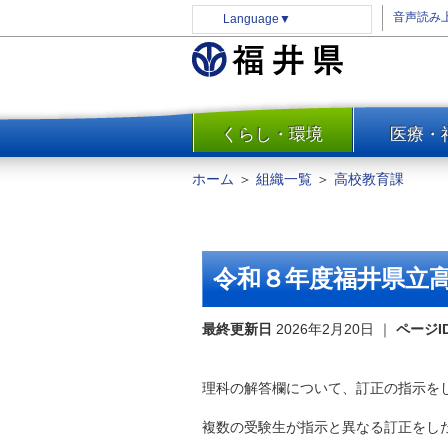
音声読み
Language
▼
くらし・環境
医療・
一覧
防災
ホーム
＞
組織一覧
＞
高校教育課
安全安心
消費・生活
水道・エネルギー
令和８年度福井県立
住まい・土地
環境問題・廃棄物対策・リサ
最終更新日
2026年2月20日
｜
ページI
イクル
まちづくり
理科の解答欄について、訂正の指示を
交通・道路
複数の受験生が指示と異なる訂正をし
河川・砂防・港湾