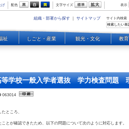
上げ
配色
文字サイズ
表示
組織・部署から探す
｜
サイトマップ
サイト内検索
福祉
しごと・産業
観光・文化
教育
高等学校一般入学者選抜 学力検査問題 
D
063014
したところ、
たことが確認できたため、以下の問題について次のように対応します。