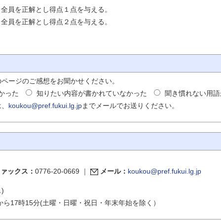
、全員を正解とし得点１点を与える。
、全員を正解とし得点２点を与える。
のページのご感想をお聞かせください。
かった
知りたい内容が書かれていなかった
聞き慣れない用語
は、
koukou@pref.fukui.lg.jp
までメールでお送りください。
ファックス：
0776-20-0669
｜
メール：
koukou@pref.fukui.lg.jp
ス
)
から17時15分(土曜・日曜・祝日・年末年始を除く）