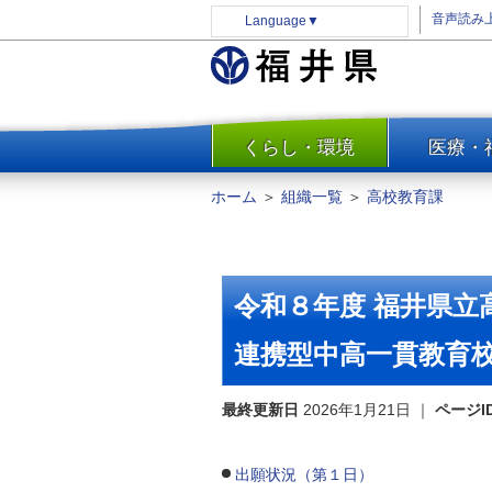
音声読み
Language
▼
くらし・環境
医療・
一覧
防災
ホーム
＞
組織一覧
＞
高校教育課
安全安心
消費・生活
水道・エネルギー
令和８年度 福井県
住まい・土地
連携型中高一貫教育
環境問題・廃棄物対策・リサ
イクル
最終更新日
まちづくり
2026年1月21日
｜
ページI
交通・道路
出願状況（第１日）
河川・砂防・港湾