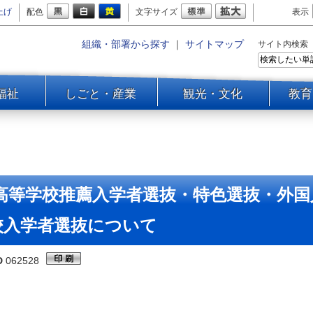
上げ
配色
文字サイズ
表示
組織・部署から探す
｜
サイトマップ
サイト内検索
福祉
しごと・産業
観光・文化
教育
立高等学校推薦入学者選抜・特色選抜・外
校入学者選抜について
D
062528