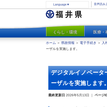
音声読み
Language
▼
くらし・環境
医療・
一覧
防災
ホーム
＞
県政情報
＞
電子手続き
＞
入
安全安心
ーザルを実施します。
消費・生活
水道・エネルギー
住まい・土地
デジタルイノベータ
環境問題・廃棄物対策・リサ
イクル
ーザルを実施します
まちづくり
最終更新日
2026年5月13日
｜
ページI
交通・道路
河川・砂防・港湾