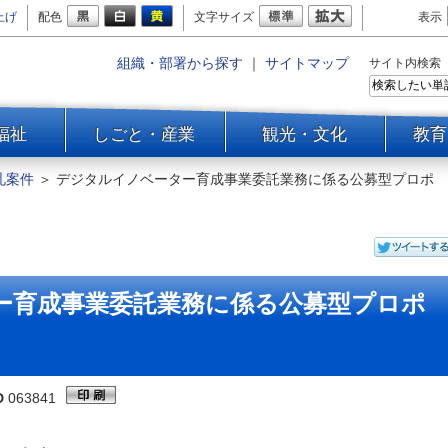
上げ
配色
文字サイズ
表示
組織・部署から探す
｜
サイトマップ
サイト内検索
福祉
しごと・産業
観光・文化
教育
札案件
＞
デジタルイノベーター育成事業委託業務に係る公募型プロポ
ー育成事業委託業務に係る公募型プロポ
。
D
063841