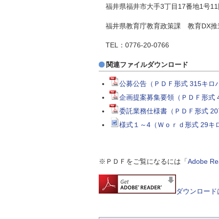
福井県福井市大手3丁目17番地1号11
福井県教育庁教育政策課 教育DX推
TEL：0776‐20‐0766
関連ファイルダウンロード
公募公告（ＰＤＦ形式 315キロ
企画提案募集要領（ＰＤＦ形式 
委託業務仕様書（ＰＤＦ形式 2
様式１～4（Ｗｏｒｄ形式 29キ
※ＰＤＦをご覧になるには「
Adobe 
ダウンロード