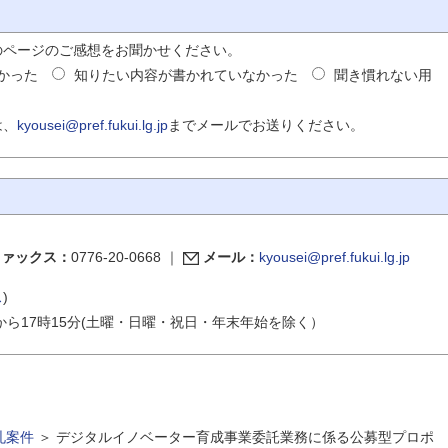
のページのご感想をお聞かせください。
かった
知りたい内容が書かれていなかった
聞き慣れない用
は、
kyousei@pref.fukui.lg.jp
までメールでお送りください。
ファックス：
0776-20-0668
｜
メール：
kyousei@pref.fukui.lg.jp
ス
)
から17時15分(土曜・日曜・祝日・年末年始を除く）
札案件
＞
デジタルイノベーター育成事業委託業務に係る公募型プロポ