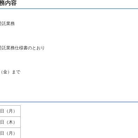
務内容
託業務
託業務仕様書のとおり
（金）まで
8日（月）
1日（木）
5日（月）