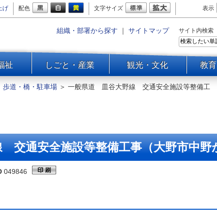
上げ
配色
文字サイズ
表示
組織・部署から探す
｜
サイトマップ
サイト内検索
福祉
しごと・産業
観光・文化
教育
＞
歩道・橋・駐車場
＞
一般県道 皿谷大野線 交通安全施設等整備工
線 交通安全施設等整備工事（大野市中野
D
049846