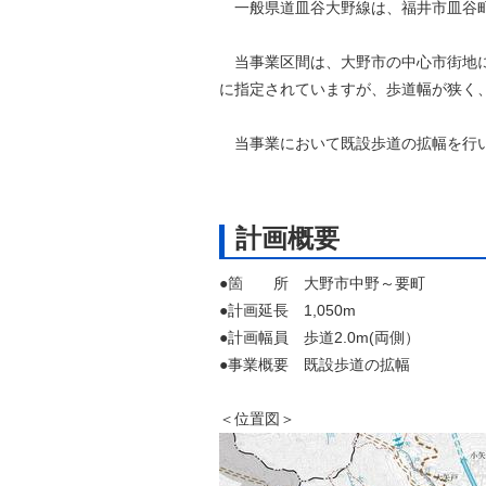
一般県道皿谷大野線は、福井市皿谷町
自然
当事業区間は、大野市の中心市街地に
に指定されていますが、歩道幅が狭く
当事業において既設歩道の拡幅を行い
計画概要
●箇 所 大野市中野～要町
●計画延長 1,050m
●計画幅員 歩道2.0m(両側）
●事業概要 既設歩道の拡幅
＜位置図＞