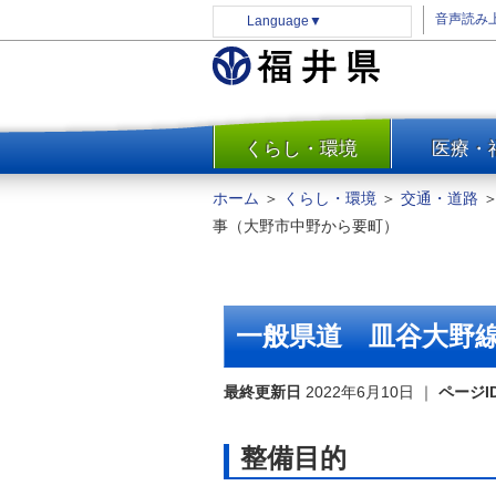
音声読み
Language
▼
くらし・環境
医療・
一覧
防災
ホーム
＞
くらし・環境
＞
交通・道路
安全安心
事（大野市中野から要町）
消費・生活
水道・エネルギー
住まい・土地
一般県道 皿谷大野
環境問題・廃棄物対策・リサ
イクル
最終更新日
2022年6月10日
｜
ページI
まちづくり
交通・道路
整備目的
河川・砂防・港湾