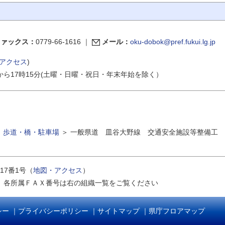
ファックス：
0779-66-1616
｜
メール：
oku-dobok@pref.fukui.lg.jp
アクセス
)
から17時15分(土曜・日曜・祝日・年末年始を除く）
＞
歩道・橋・駐車場
＞
一般県道 皿谷大野線 交通安全施設等整備工
17番1号（
地図・アクセス
）
｜
各所属ＦＡＸ番号は右の組織一覧をご覧ください
シー
｜
プライバシーポリシー
｜
サイトマップ
｜
県庁フロアマップ