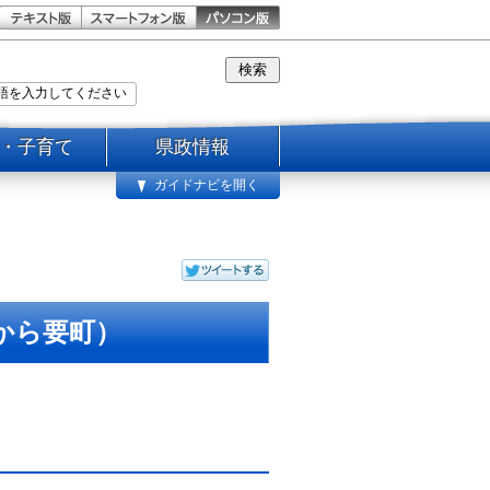
・子育て
県政情報
ガイドナビを開く
から要町）