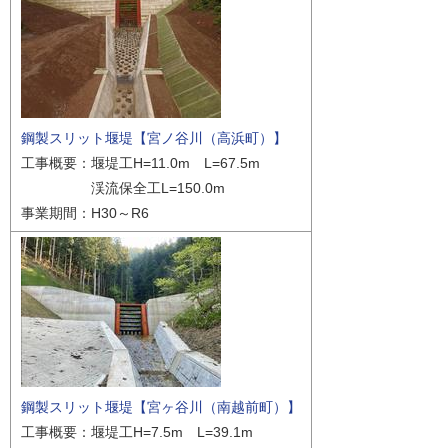
鋼製スリット堰堤【宮ノ谷川（高浜町）】
工事概要：堰堤工H=11.0m L=67.5m
渓流保全工L=150.0m
事業期間：H30～R6
鋼製スリット堰堤【宮ヶ谷川（南越前町）】
工事概要：堰堤工H=7.5m L=39.1m