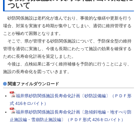
ついて
砂防関係施設は老朽化が進んでおり、事後的な修繕や更新を行う
場合、対策を実施する時期が集中してしまい、適切に維持管理する
ことが極めて困難となります。
そこで、県が管理する砂防関係施設について、予防保全型の維持
管理を適切に実施し、今後も長期にわたって施設の効果を確保する
ために長寿命化計画を策定しました。
今後は、点検結果に基づく維持補修を予防的に行うことにより、
施設の長寿命化を図っていきます。
関連ファイルダウンロード
福井県砂防関係施設長寿命化計画〔砂防設備編〕（ＰＤＦ形
式 416キロバイト）
福井県砂防関係施設長寿命化計画〔急傾斜地編・地すべり防
止施設編・雪崩防止施設編〕（ＰＤＦ形式 426キロバイト）