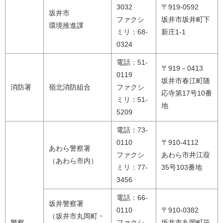
3032
〒919-0592
坂井市
ファクシ
坂井市坂井町下
環境推進課
ミリ：68-
新庄1-1
0324
電話：51-
〒919－0413
0119
坂井市春江町随
消防署
嶺北消防組合
ファクシ
応寺第17号10番
ミリ：51-
地
5209
電話：73-
0110
〒910-4112
あわら警察署
ファクシ
あわら市井江葭
（あわら市内）
ミリ：77-
35号103番地
3456
電話：66-
坂井警察署
0110
〒910-0382
（坂井市丸岡町・
警察
ファクシ
坂井市丸岡町笹