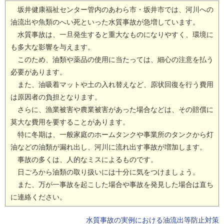
坂井健康福祉センター管内のあわら市・坂井市では、河川への
油流出や魚類のへい死といった水質事故が急増しています。
水質事故は、一旦発生すると重大なものになりやすく、環境に
も多大な影響を与えます。
このため、油類や薬品の使用に当たっては、細心の注意を払う
必要があります。
また、油吸着マットや土の入れ替えなど、原状回復を行う費用
は原因者の負担となります。
さらに、漁業被害や農業被害があった場合などは、その賠償に
莫大な費用を要することがあります。
特に冬期は、一般家庭のホームタンクや事業所のタンクから灯
油などの油類が漏れ出し、河川に流れ出す事故が増加します。
事故の多くは、人的なミスによるものです。
日ごろから油類の取り扱いには十分に気をつけましょう。
また、万が一事故を起こした場合や事故を発見した場合は直ち
に連絡ください。
水質事故の実例における油流出等防止対策