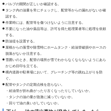
バルブの開閉が正しいか確認する。
タンク内の油量を常にチェックし、配管等からの漏れがないか確
認する。
作業時には、配管等を傷つけないように注意する。
不要になった油や薬品等は、許可を得た処理業者等に処理を依頼
する。
防油堤を設置する。
屋根からの落雪や除雪時にホームタンク・給油管破損やホースの
脱落がないか注意する。
雪囲いのとき、配管の場所が雪でわからなくならないようにあら
かじめ目印を立てる。
構内道路や駐車場において、グレーチング等の跳ね上がりを防
ぐ。
配管やタンクの定期点検を怠らない。
・給油管が折れ曲がったり古くなったりしていないか。
・タンクの油の量が急激に減っていないか。
・回りで油の臭いがしていないか。