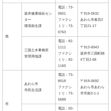
電話：73-
坂井健康福祉セン
0601
〒919-0632
ター
ファクシ
あわら市春宮2
環境衛生課
ミリ：73-
丁目21-17
0763
県
電話：82-
1111
〒913-0043
三国土木事務所
ファクシ
坂井市三国町錦
管理用地課
ミリ：82-
4丁目2-68
1160
電話：73-
8018
〒919-0692
あわら市
ファクシ
あわら市あわら
市民生活課
ミリ：73-
市市姫3-1-1
5688
市
電話：50-