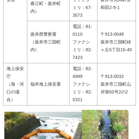
春江町・坂井町
ミリ：67-
和田2-9-1
内）
3573
電話：81-
坂井西警察署
0110
〒913-0048
（坂井市三国町
ファクシ
坂井市三国町緑
内）
ミリ：82-
ヶ丘5丁目15-40
7423
海上保安
電話：82-
庁
4999
〒913-0032
（海・河
福井海上保安署
ファクシ
坂井市三国町山
口の場
ミリ：82-
岸第50号2の2
合）
5321