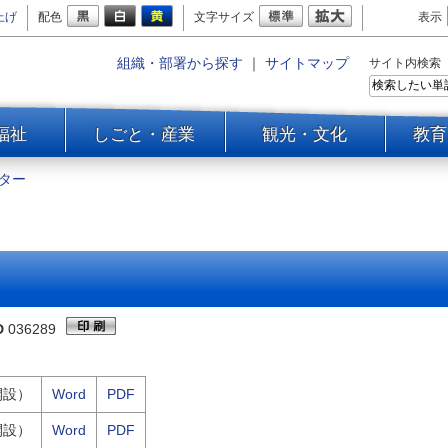
上げ
配色
文字サイズ
表示
組織・部署から探す
｜
サイトマップ
サイト内検索
福祉
しごと・産業
観光・文化
教育
ター
D
036289
開設）
Word
PDF
開設）
Word
PDF