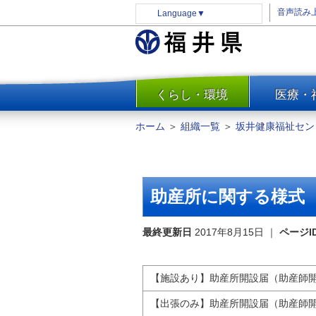
音声読み
Language
▼
くらし・環境
医療・
一覧
防災
ホーム
＞
組織一覧
＞
坂井健康福祉セン
安全安心
消費・生活
水道・エネルギー
助産所に関する様式
住まい・土地
環境問題・廃棄物対策・リサ
最終更新日
2017年8月15日
｜
ページI
イクル
まちづくり
【施設あり】助産所開設届（助産師
交通・道路
【出張のみ】助産所開設届（助産師
河川・砂防・港湾