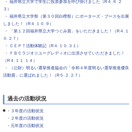
・
福井県立大学で学生に投票参加を呼び掛けました（R４.６.２
３）
・
福井県立大学祭（第３０回白樫祭）にボーターズ・ブースを出展
しました！（R４.１０.９）
・
「第１２回福井県立大学つぐみ賞」をいただきました！（R４.１
０.２７）
・
ＣＥＰＴ活動体験記（R４.１０.３１）
・
ＦＢＣラジオ☆ユーグレディオに出演させていただきました！
（R４.１１.１４）
・
（公財）明るい選挙推進協会の「令和４年度明るい選挙推進優良
活動賞」に選ばれました！（R５.２.２７）
過去の活動状況
・
３年度の活動状況
・
２年度の活動状況
・
元年度の活動状況